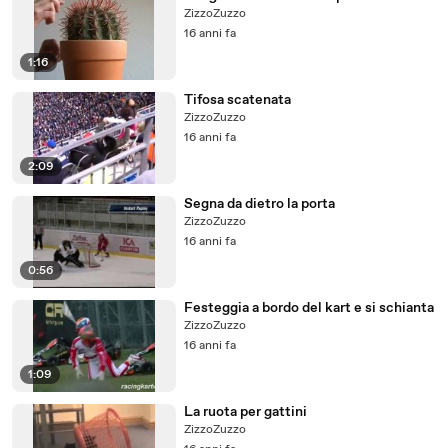
ZizzoZuzzo
16 anni fa
1:16
Tifosa scatenata
ZizzoZuzzo
16 anni fa
2:09
Segna da dietro la porta
ZizzoZuzzo
16 anni fa
0:56
Festeggia a bordo del kart e si schianta
ZizzoZuzzo
16 anni fa
1:09
La ruota per gattini
ZizzoZuzzo