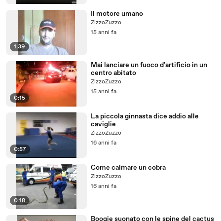
Il motore umano
ZizzoZuzzo
15 anni fa
1:39
Mai lanciare un fuoco d'artificio in un
centro abitato
ZizzoZuzzo
15 anni fa
0:15
La piccola ginnasta dice addio alle
caviglie
ZizzoZuzzo
16 anni fa
0:57
Come calmare un cobra
ZizzoZuzzo
16 anni fa
0:18
Boogie suonato con le spine del cactus