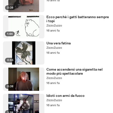
16 anni fa
0:38
Ecco perchè i gatti batteranno sempre
i topi
ZizzoZuzzo
16 anni fa
1:44
Una vera fatina
ZizzoZuzzo
16 anni fa
0:55
Come accendersi una sigaretta nel
modo più spettacolare
ZizzoZuzzo
16 anni fa
0:38
Idioti con armi da fuoco
ZizzoZuzzo
16 anni fa
3:28