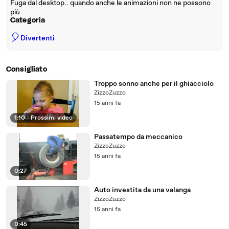
Fuga dal desktop.. quando anche le animazioni non ne possono
più
Categoria
🎈
Divertenti
Consigliato
Troppo sonno anche per il ghiacciolo
ZizzoZuzzo
15 anni fa
1:10
|
Prossimi video
Passatempo da meccanico
ZizzoZuzzo
15 anni fa
0:27
Auto investita da una valanga
ZizzoZuzzo
15 anni fa
0:45