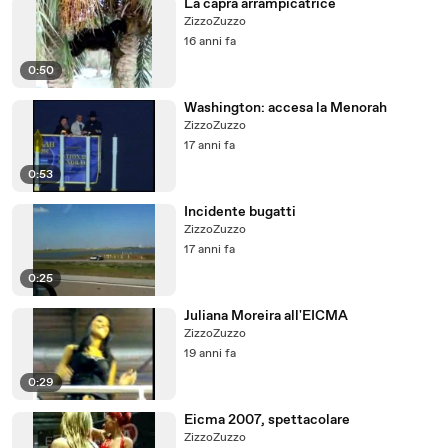
La capra arrampicatrice
ZizzoZuzzo
16 anni fa
0:50
Washington: accesa la Menorah
ZizzoZuzzo
17 anni fa
0:53
Incidente bugatti
ZizzoZuzzo
17 anni fa
0:25
Juliana Moreira all'EICMA
ZizzoZuzzo
19 anni fa
0:29
Eicma 2007, spettacolare
ZizzoZuzzo