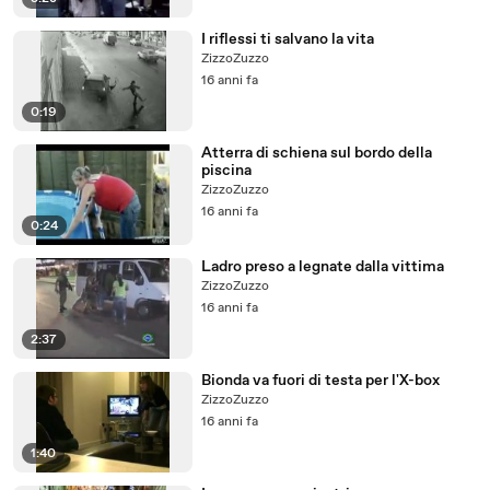
I riflessi ti salvano la vita
ZizzoZuzzo
16 anni fa
0:19
Atterra di schiena sul bordo della
piscina
ZizzoZuzzo
16 anni fa
0:24
Ladro preso a legnate dalla vittima
ZizzoZuzzo
16 anni fa
2:37
Bionda va fuori di testa per l'X-box
ZizzoZuzzo
16 anni fa
1:40