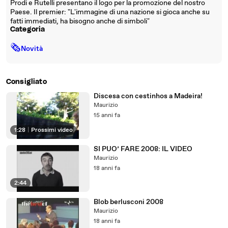
Prodi e Rutelli presentano il logo per la promozione del nostro
Paese. Il premier: "L'immagine di una nazione si gioca anche su
fatti immediati, ha bisogno anche di simboli"
Categoria
🗞
Novità
Consigliato
Discesa con cestinhos a Madeira!
Maurizio
15 anni fa
1:28
|
Prossimi video
SI PUO’ FARE 2008: IL VIDEO
Maurizio
18 anni fa
2:44
Blob berlusconi 2008
Maurizio
18 anni fa