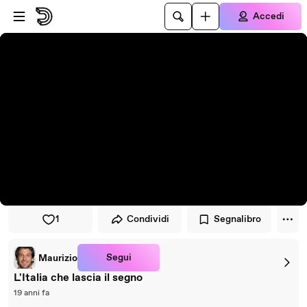
Vai al lettore
Passa al contenuto principale
Accedi
1
Condividi
Segnalibro
Segui
Maurizio
L'Italia che lascia il segno
19 anni fa