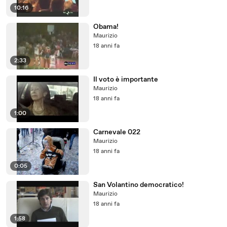
10:16
Obama!
Maurizio
18 anni fa
2:33
Il voto è importante
Maurizio
18 anni fa
1:00
Carnevale 022
Maurizio
18 anni fa
0:05
San Volantino democratico!
Maurizio
18 anni fa
1:58