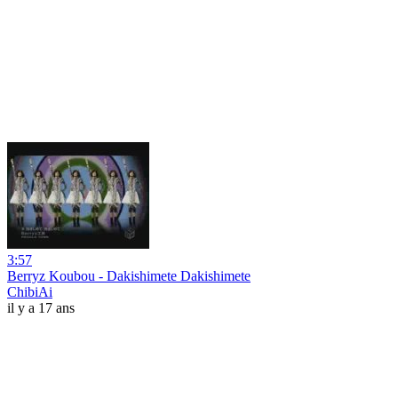
3:57
Berryz Koubou - Dakishimete Dakishimete
ChibiAi
il y a 17 ans