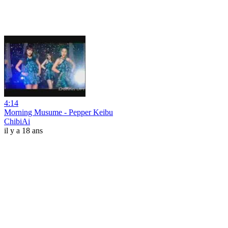
4:14
Morning Musume - Pepper Keibu
ChibiAi
il y a 18 ans