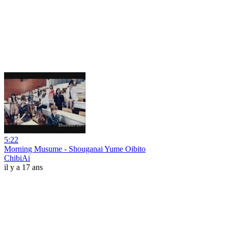
5:22
Morning Musume - Shouganai Yume Oibito
ChibiAi
il y a 17 ans