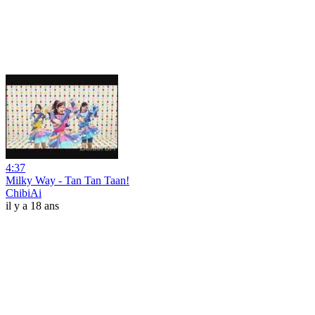
4:37
Milky Way - Tan Tan Taan!
ChibiAi
il y a 18 ans