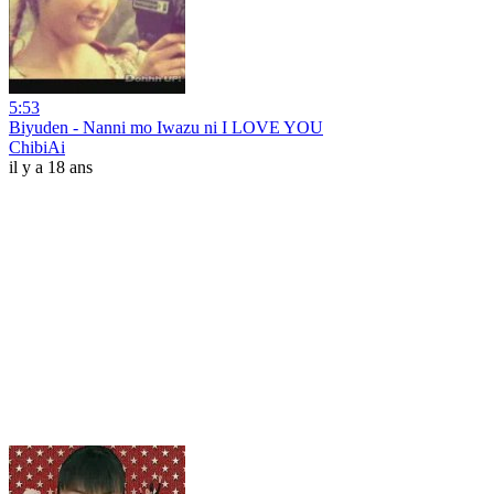
5:53
Biyuden - Nanni mo Iwazu ni I LOVE YOU
ChibiAi
il y a 18 ans