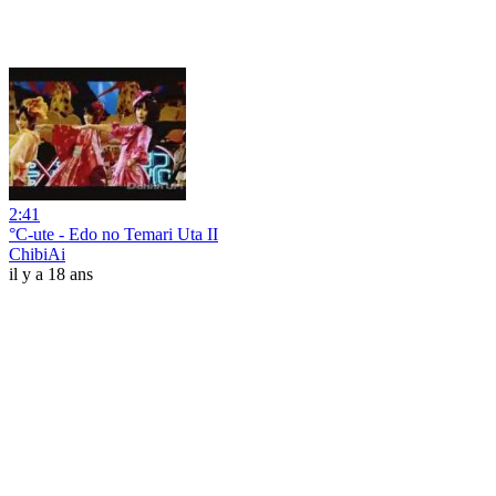
2:41
°C-ute - Edo no Temari Uta II
ChibiAi
il y a 18 ans