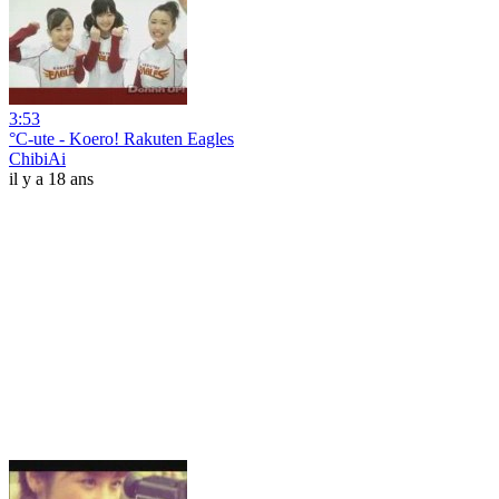
3:53
°C-ute - Koero! Rakuten Eagles
ChibiAi
il y a 18 ans