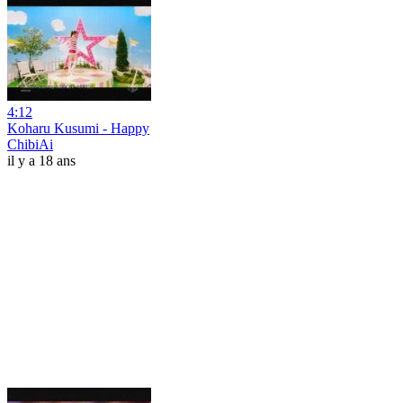
4:12
Koharu Kusumi - Happy
ChibiAi
il y a 18 ans