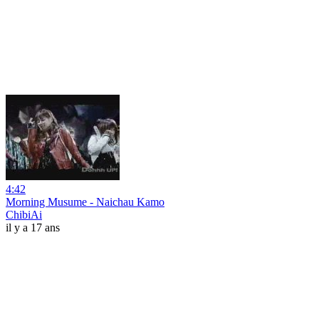
4:42
Morning Musume - Naichau Kamo
ChibiAi
il y a 17 ans