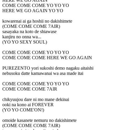
HERE WE GO AGAIN
COME COME COME YO YO YO
HERE WE GO AGAIN YO YO
kowarenai ai ga hoshii no dakishimete
(COME COME COME 7AIR)
sasayaka na koto de shiawase
kanjiru no onna wa...
(YO YO SEXY SOUL)
COME COME COME YO YO YO
COME COME COME HERE WE GO AGAIN
PUREZENTO yori sukoshi demo nagaku aitaishi
nebusoku datte kamawanai wa asa made itai
COME COME COME YO YO YO
COME COME COME 7AIR
chikyuujou dare ni mo mane dekinai
ooki na kono ai FOREVER
(YO YO COME'ON!)
omoide kasanete nemuru no dakishimete
(COME COME COME 7AIR)