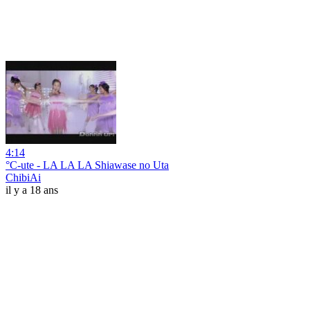
4:14
°C-ute - LA LA LA Shiawase no Uta
ChibiAi
il y a 18 ans