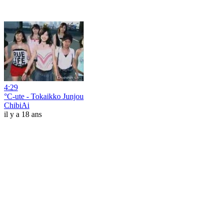
4:29
°C-ute - Tokaikko Junjou
ChibiAi
il y a 18 ans