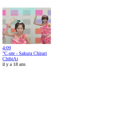
4:09
°C-ute - Sakura Chirari
ChibiAi
il y a 18 ans