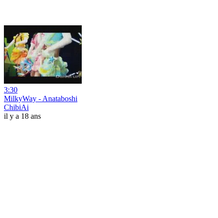
3:30
MilkyWay - Anataboshi
ChibiAi
il y a 18 ans