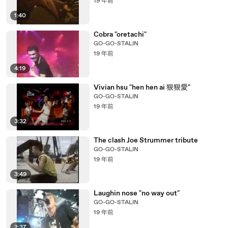
19 年前
1:40
Cobra "oretachi"
GO-GO-STALIN
19 年前
4:19
Vivian hsu "hen hen ai 狠狠愛"
GO-GO-STALIN
19 年前
3:32
The clash Joe Strummer tribute
GO-GO-STALIN
19 年前
3:49
Laughin nose "no way out"
GO-GO-STALIN
19 年前
2:37