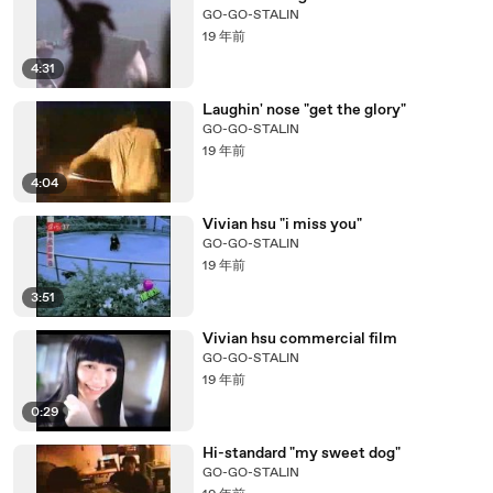
GO-GO-STALIN
19 年前
4:31
Laughin' nose "get the glory"
GO-GO-STALIN
19 年前
4:04
Vivian hsu "i miss you"
GO-GO-STALIN
19 年前
3:51
Vivian hsu commercial film
GO-GO-STALIN
19 年前
0:29
Hi-standard "my sweet dog"
GO-GO-STALIN