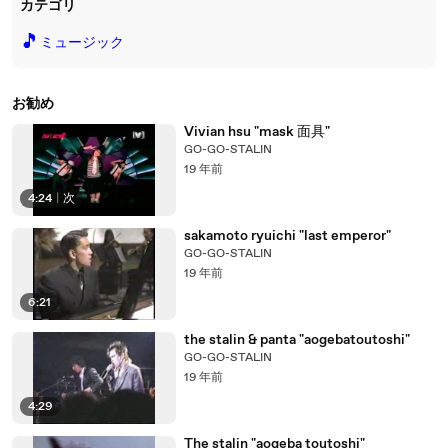
カテゴリ
🎵
ミュージック
お勧め
Vivian hsu "mask 面具"
GO-GO-STALIN
19 年前
4:24
|
次
sakamoto ryuichi "last emperor"
GO-GO-STALIN
19 年前
6:21
the stalin & panta "aogebatoutoshi"
GO-GO-STALIN
19 年前
4:29
The stalin "aogeba toutoshi"