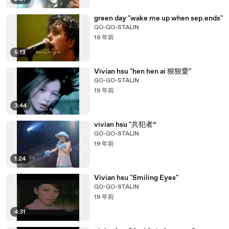
green day "wake me up when sep.ends"
GO-GO-STALIN
19 年前
5:13
Vivian hsu "hen hen ai 狠狠愛"
GO-GO-STALIN
19 年前
3:44
vivian hsu "共犯者”
GO-GO-STALIN
19 年前
1:24
Vivian hsu "Smiling Eyes"
GO-GO-STALIN
19 年前
4:31