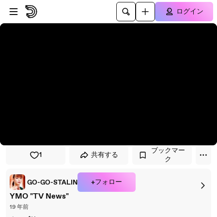
プレイヤーにスキップ
メインコンテンツにスキップ
ログイン
ブックマー
1
共有する
ク
+フォロー
GO-GO-STALIN
YMO "TV News"
19 年前