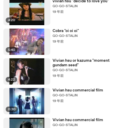
vivian hsu "decide to love you"
GO-GO-STALIN
19 年前
4:20
Cobra "oi oi oi"
GO-GO-STALIN
19 年前
5:40
Vivian hsu or kazuma "moment
gundam seed"
GO-GO-STALIN
19 年前
4:22
Vivian hsu commercial film
GO-GO-STALIN
19 年前
0:30
Vivian hsu commercial film
GO-GO-STALIN