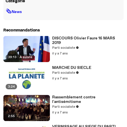
Catégorie
🗞
News
Recommandations
DISCOURS Olivier Faure 16 MARS
2019
Parti socialiste
il y a 7 ans
39:13
|
À suivre
MARCHE DU SIECLE
Parti socialiste
il y a 7 ans
3:24
Rassemblement contre
l'antisémitisme
Parti socialiste
il y a 7 ans
2:55
VERNISSAGE AU SIEGE DU PARTI