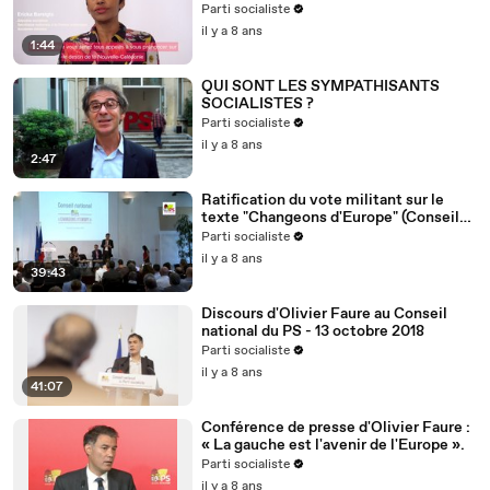
Nouvelle-Calédonie
Parti socialiste
il y a 8 ans
1:44
QUI SONT LES SYMPATHISANTS
SOCIALISTES ?
Parti socialiste
il y a 8 ans
2:47
Ratification du vote militant sur le
texte "Changeons d'Europe" (Conseil
national du 13/10/2018)
Parti socialiste
il y a 8 ans
39:43
Discours d'Olivier Faure au Conseil
national du PS - 13 octobre 2018
Parti socialiste
il y a 8 ans
41:07
Conférence de presse d'Olivier Faure :
« La gauche est l'avenir de l'Europe ».
Parti socialiste
il y a 8 ans