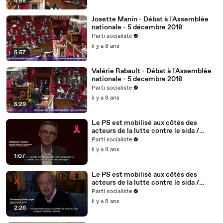
4:58
Josette Manin - Débat à l'Assemblée
nationale - 5 décembre 2018
Parti socialiste
il y a 8 ans
5:57
Valérie Rabault - Débat à l'Assemblée
nationale - 5 decembre 2018
Parti socialiste
il y a 8 ans
5:29
Le PS est mobilisé aux côtés des
acteurs de la lutte contre le sida /
Stéphane Troussel - 2/5
Parti socialiste
il y a 8 ans
1:07
Le PS est mobilisé aux côtés des
acteurs de la lutte contre le sida /
Didier Jayle, médecin, fondateur du
Parti socialiste
site vih.org - 1/5
il y a 8 ans
2:26