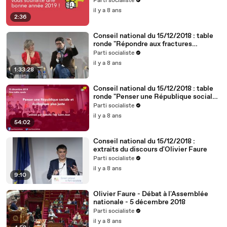
Parti socialiste
il y a 8 ans
2:36
Conseil national du 15/12/2018 : table
ronde "Répondre aux fractures
territoriales, républicaines et
Parti socialiste
démocratiques"
il y a 8 ans
1:33:28
Conseil national du 15/12/2018 : table
ronde "Penser une République sociale
et écologique plus juste"
Parti socialiste
il y a 8 ans
54:02
Conseil national du 15/12/2018 :
extraits du discours d'Olivier Faure
Parti socialiste
il y a 8 ans
9:10
Olivier Faure - Débat à l'Assemblée
nationale - 5 décembre 2018
Parti socialiste
il y a 8 ans