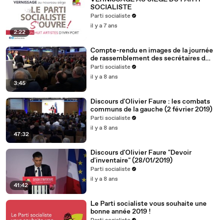
SOCIALISTE
Parti socialiste
il y a 7 ans
2:22
Compte-rendu en images de la journée
de rassemblement des secrétaires de
section (2.2.19)
Parti socialiste
il y a 8 ans
3:45
Discours d'Olivier Faure : les combats
communs de la gauche (2 février 2019)
Parti socialiste
il y a 8 ans
47:32
Discours d'Olivier Faure "Devoir
d'inventaire" (28/01/2019)
Parti socialiste
il y a 8 ans
41:42
Le Parti socialiste vous souhaite une
bonne année 2019 !