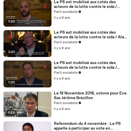
Le PS est mobilisé aux cotés des
acteurs de la lutte contre le sida /
Lennie Nicollet, président de HES -
Parti socialiste
5/5
il y a 8 ans
1:20
Le PS est mobilisé aux cotés des
acteurs de la lutte contre le sida / Alain
BONNINEAU, président de AIDES IDF /
Parti socialiste
4/5
il y a 8 ans
2:01
Le PS est mobilisé aux cotés des
acteurs de la lutte contre le sida /
Roman Krakovsky, président de
Parti socialiste
Séropotes - 3/5
il y a 8 ans
1:20
Le 18 Novembre 2018, votons pour Eva
Sas Jérôme Brézillon
Parti socialiste
il y a 8 ans
1:23
Referendum du 4 novembre : Le PS
appelle à participer au vote en