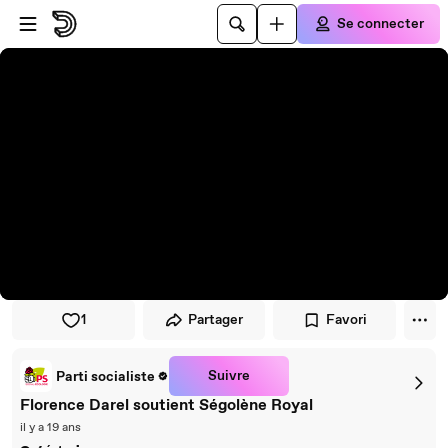
Passer au player
Passer au contenu principal
Se connecter
1
Partager
Favori
Suivre
Parti socialiste
Florence Darel soutient Ségolène Royal
il y a 19 ans