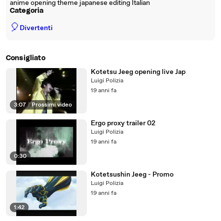
anime opening theme japanese editing Italian
Categoria
🎈
Divertenti
Consigliato
Kotetsu Jeeg opening live Jap
Luigi Polizia
19 anni fa
3:07
|
Prossimi video
Ergo proxy trailer 02
Luigi Polizia
19 anni fa
0:30
Kotetsushin Jeeg - Promo
Luigi Polizia
19 anni fa
1:42