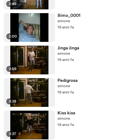
2:45
Simo_0001
simone
19 anni fa
2:00
Jinga Jinga
simone
19 anni fa
3:59
Pedigrosa
simone
19 anni fa
3:38
Kiss kiss
simone
19 anni fa
3:37