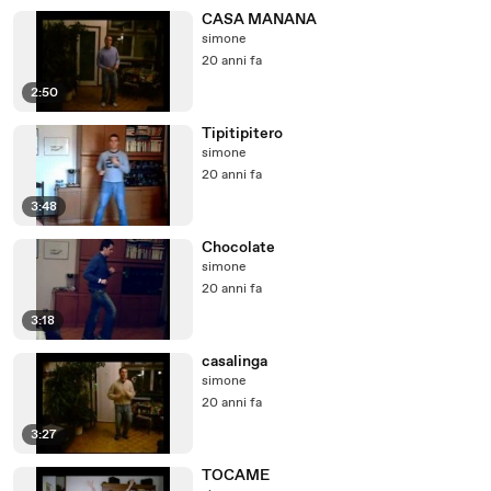
CASA MANANA
simone
20 anni fa
2:50
Tipitipitero
simone
20 anni fa
3:48
Chocolate
simone
20 anni fa
3:18
casalinga
simone
20 anni fa
3:27
TOCAME