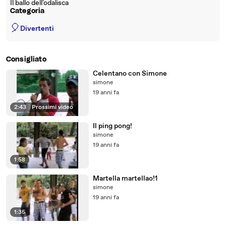
Il ballo dell'odalisca
Categoria
🎈
Divertenti
Consigliato
Celentano con Simone
simone
19 anni fa
2:43
|
Prossimi video
Il ping pong!
simone
19 anni fa
1:58
Martella martellao!1
simone
19 anni fa
1:35