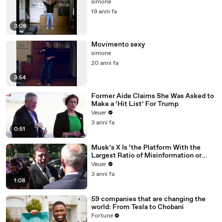
simone
19 anni fa
3:08
Movimento sexy
simone
20 anni fa
3:54
Former Aide Claims She Was Asked to
Make a ‘Hit List’ For Trump
Veuer
3 anni fa
0:51
Musk’s X Is ‘the Platform With the
Largest Ratio of Misinformation or
Disinformation’ Amongst All Social
Veuer
Media Platforms
3 anni fa
1:08
59 companies that are changing the
world: From Tesla to Chobani
Fortune