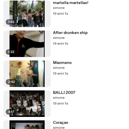
martella martellao!
simone
19 anni fa
1:53
After drunken ship
simone
19 anni fa
1:32
Maomeno
simone
19 anni fa
2:42
BALLI 2007
simone
19 anni fa
4:17
Coraçao
simone