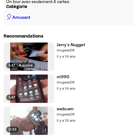
Un tour avec seulement 4 cartes.
Catégorie
🎈
Amusant
Recommandations
Jerry's Nugget
mogwai08
il y a 14 ans
1:47
|
À suivre
ot990
mogwai08
il y a 14 ans
1:47
webcam
mogwai08
il y a 15 ans
0:33