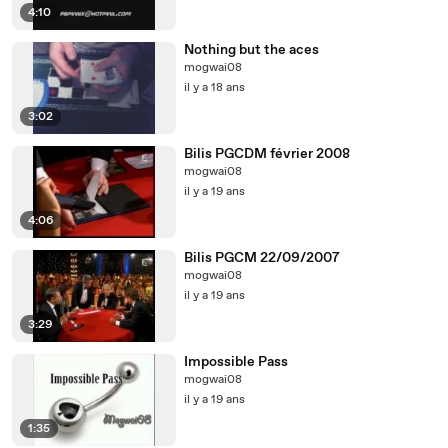
4:10
Nothing but the aces
mogwai08
il y a 18 ans
3:02
Bilis PGCDM février 2008
mogwai08
il y a 19 ans
4:06
Bilis PGCM 22/09/2007
mogwai08
il y a 19 ans
3:29
Impossible Pass
mogwai08
il y a 19 ans
1:35