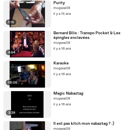
Purity
mogwai08
il y a 15 ans
1:15
Bernard Bilis : Transpo Pocket & Les
épingles enclavées.
mogwai08
il y a 16 ans
4:54
Karaoke
mogwai08
il y a 16 ans
19:05
Magic Nabaztag
mogwai08
il y a 16 ans
3:39
Il est pas kitch mon nabaztag ? :)
mogwai08