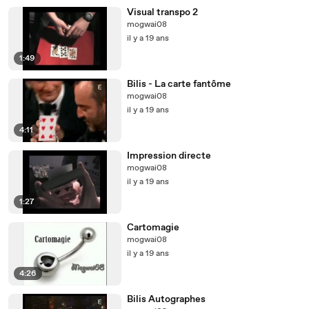
Visual transpo 2
mogwai08
il y a 19 ans
1:49
Bilis - La carte fantôme
mogwai08
il y a 19 ans
4:11
Impression directe
mogwai08
il y a 19 ans
1:27
Cartomagie
mogwai08
il y a 19 ans
4:26
Bilis Autographes