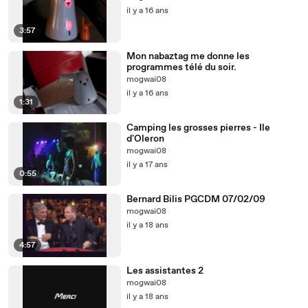
il y a 16 ans
3:57
Mon nabaztag me donne les
programmes télé du soir.
mogwai08
il y a 16 ans
1:31
Camping les grosses pierres - Ile
d'Oleron
mogwai08
il y a 17 ans
0:55
Bernard Bilis PGCDM 07/02/09
mogwai08
il y a 18 ans
4:57
Les assistantes 2
mogwai08
il y a 18 ans