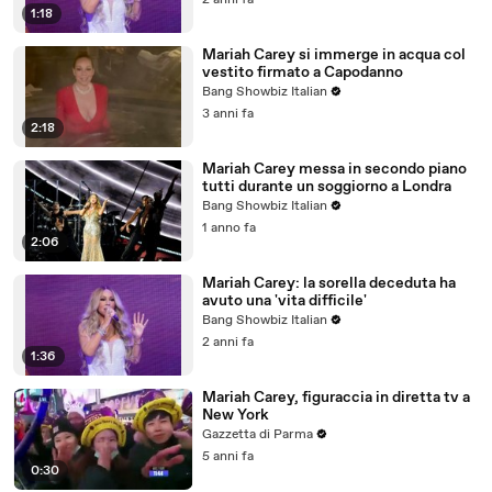
2 anni fa
1:18
Mariah Carey si immerge in acqua col
vestito firmato a Capodanno
Bang Showbiz Italian
3 anni fa
2:18
Mariah Carey messa in secondo piano
tutti durante un soggiorno a Londra
Bang Showbiz Italian
1 anno fa
2:06
Mariah Carey: la sorella deceduta ha
avuto una 'vita difficile'
Bang Showbiz Italian
2 anni fa
1:36
Mariah Carey, figuraccia in diretta tv a
New York
Gazzetta di Parma
5 anni fa
0:30