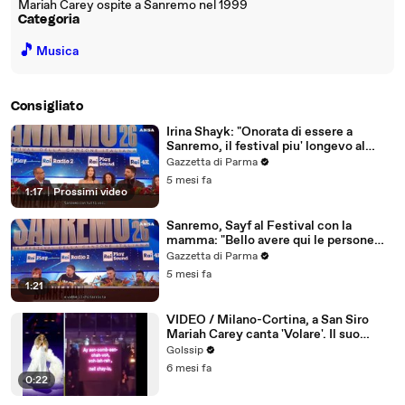
Mariah Carey ospite a Sanremo nel 1999
Categoria
🎵
Musica
Consigliato
Irina Shayk: "Onorata di essere a
Sanremo, il festival piu' longevo al
mondo"
Gazzetta di Parma
5 mesi fa
1:17
|
Prossimi video
Sanremo, Sayf al Festival con la
mamma: "Bello avere qui le persone
care"
Gazzetta di Parma
5 mesi fa
1:21
VIDEO / Milano-Cortina, a San Siro
Mariah Carey canta 'Volare'. Il suo
gobbo fa il giro del web
Golssip
6 mesi fa
0:22