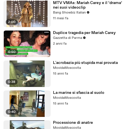
MTV VMAs: Mariah Carey e il ‘drama’
nei suoi videoclip
Bang Showbiz Italian
11 mesi fa
2:00
Duplice tragedia per Mariah Carey
Gazzetta di Parma
2 anni fa
0:50
L'acrobazia più stupida mai provata
MovidaMoscovita
15 anni fa
0:38
La marine si sfascia al suolo
MovidaMoscovita
15 anni fa
0:40
Processione di anatre
MovidaMoscovita