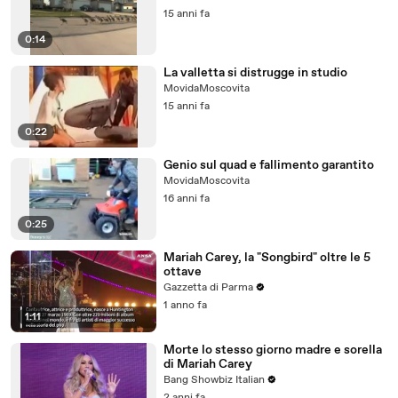
15 anni fa
0:14
La valletta si distrugge in studio
MovidaMoscovita
15 anni fa
0:22
Genio sul quad e fallimento garantito
MovidaMoscovita
16 anni fa
0:25
Mariah Carey, la "Songbird" oltre le 5
ottave
Gazzetta di Parma
1 anno fa
1:11
Morte lo stesso giorno madre e sorella
di Mariah Carey
Bang Showbiz Italian