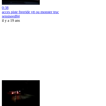
0:38
acces piste freeride vtt ou monster truc
sensiseed84
il y a 19 ans