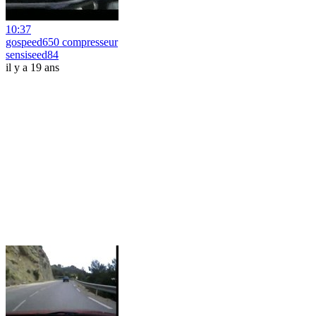
10:37
gospeed650 compresseur
sensiseed84
il y a 19 ans