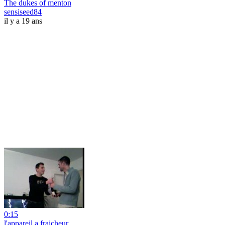
The dukes of menton
sensiseed84
il y a 19 ans
0:15
l'appareil a fraicheur