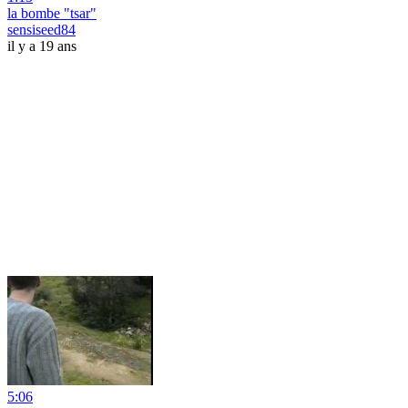
la bombe "tsar"
sensiseed84
il y a 19 ans
5:06