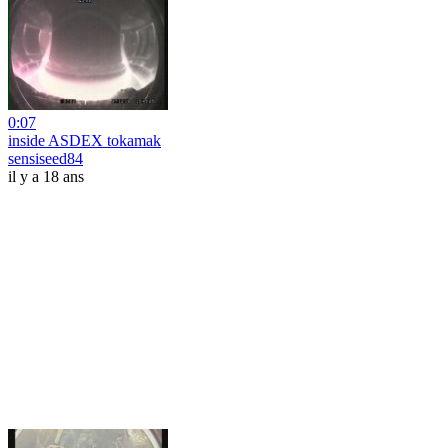
0:07
inside ASDEX tokamak
sensiseed84
il y a 18 ans