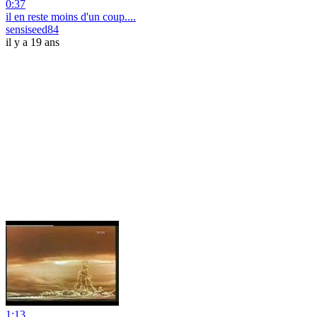
0:37
il en reste moins d'un coup....
sensiseed84
il y a 19 ans
1:13