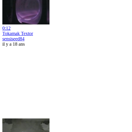
0:12
Tokamak Textor
sensiseed84
il y a 18 ans