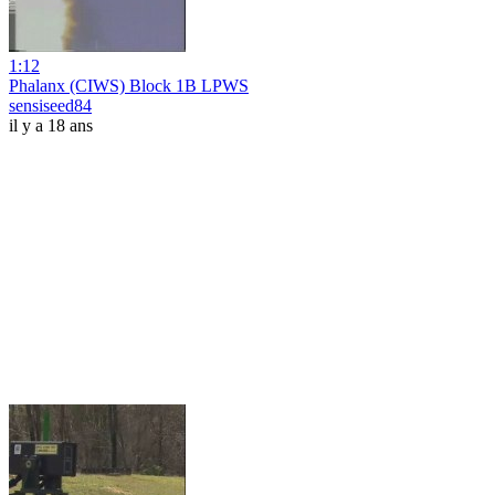
1:12
Phalanx (CIWS) Block 1B LPWS
sensiseed84
il y a 18 ans