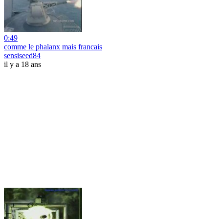
0:49
comme le phalanx mais francais
sensiseed84
il y a 18 ans