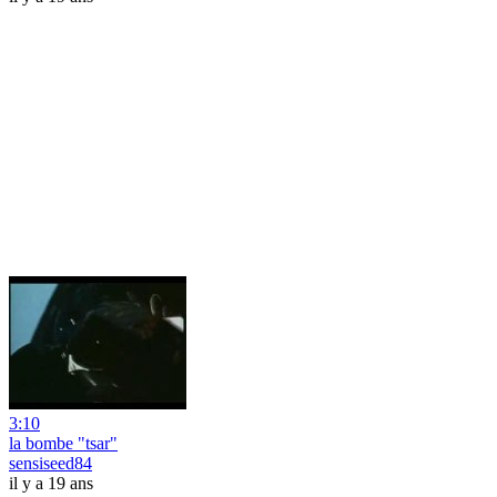
3:10
la bombe "tsar"
sensiseed84
il y a 19 ans