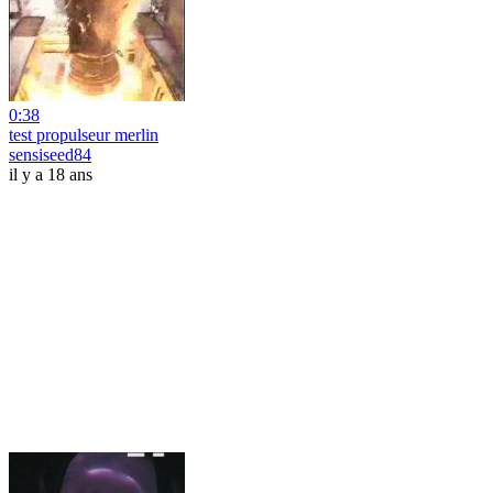
0:38
test propulseur merlin
sensiseed84
il y a 18 ans