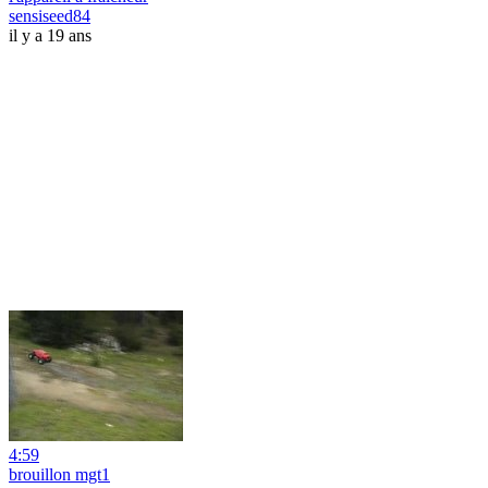
sensiseed84
il y a 19 ans
4:59
brouillon mgt1