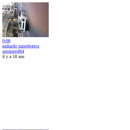
0:08
gallardo superlegera
sensiseed84
il y a 18 ans