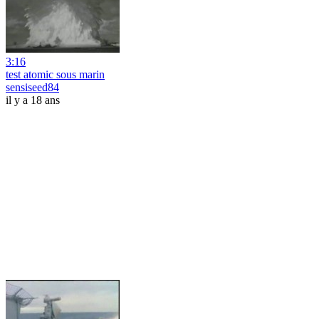
3:16
test atomic sous marin
sensiseed84
il y a 18 ans