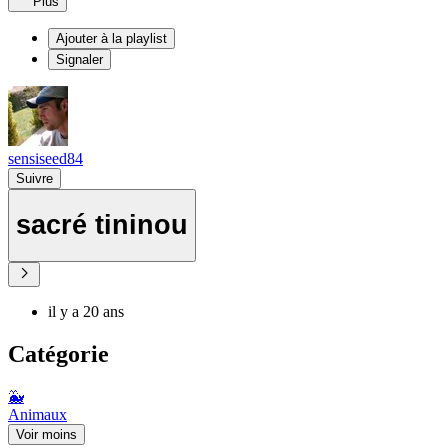
Plus
Ajouter à la playlist
Signaler
sensiseed84
Suivre
sacré tininou
il y a 20 ans
Catégorie
🐳
Animaux
Voir moins