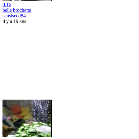
0:16
belle brochette
sensiseed84
il y a 19 ans