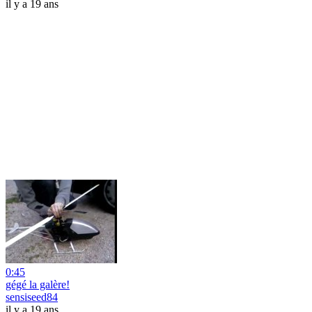
il y a 19 ans
0:45
gégé la galère!
sensiseed84
il y a 19 ans