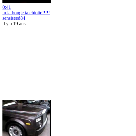
0:41
tu la bouge ta chiotte!!!!!
sensiseed84
il y a 19 ans