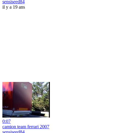
sensiseed84
il y a 19 ans
0:07
camion team ferrari 2007
sensiseed84