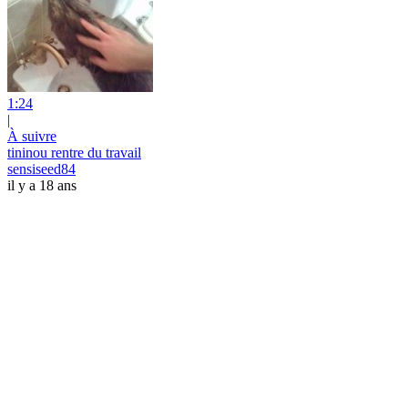
1:24
|
À suivre
tininou rentre du travail
sensiseed84
il y a 18 ans