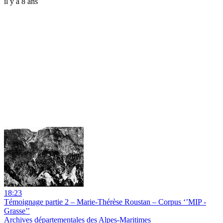
il y a 8 ans
18:23
Témoignage partie 2 – Marie-Thérèse Roustan – Corpus ‘’MIP -
Grasse’’
Archives départementales des Alpes-Maritimes