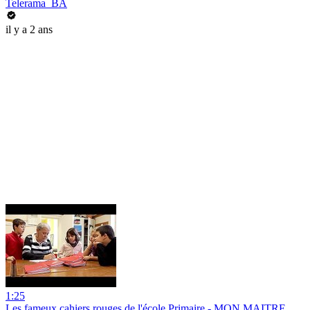
Telerama_BA
il y a 2 ans
1:25
Les fameux cahiers rouges de l'école Primaire - MON MAITRE