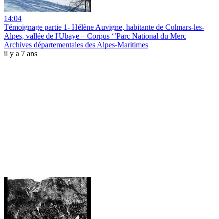
14:04
Témoignage partie 1- Hélène Auvigne, habitante de Colmars-les-
Alpes, vallée de l'Ubaye – Corpus ‘’Parc National du Merc
Archives départementales des Alpes-Maritimes
il y a 7 ans