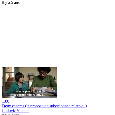
il y a 5 ans
1:00
Deux cancres (la proposition subordonnée relative! )
Ludovic Vieuille