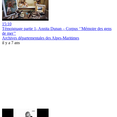
15:10
Témoignage partie 1- Annita Dunan – Corpus ‘’Mémoire des gens
de mer’’
Archives départementales des Alpes-Maritimes
il y a 7 ans