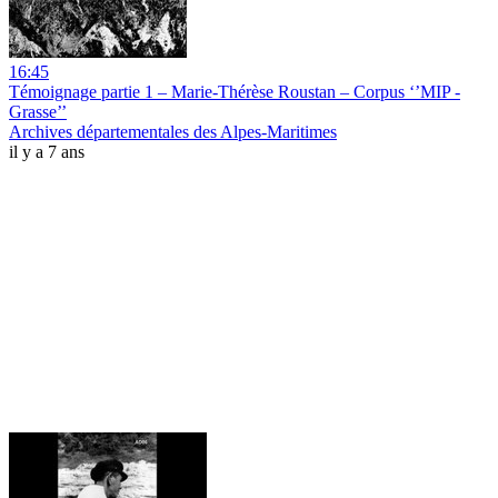
16:45
Témoignage partie 1 – Marie-Thérèse Roustan – Corpus ‘’MIP -
Grasse’’
Archives départementales des Alpes-Maritimes
il y a 7 ans