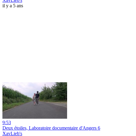
XavLieb's
il y a 5 ans
9:53
Deux étoiles, Laboratoire documentaire d'Angers 6
XavLieb's