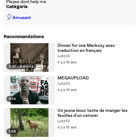
Please dont help me
Catégorie
🎈
Amusant
Recommandations
Dinner for one Merkozy avec
traduction en français
Lutz33
il y a 15 ans
2:47
|
À suivre
MEGAUPLOAD
Lutz33
il y a 15 ans
4:14
Un jeune bouc tente de manger les
feuilles d'un cerisier
Lutz33
il y a 15 ans
1:08