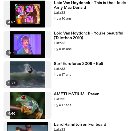
Loic Van Hoydonck - This is the life de
Amy Mac Donald
Lutz33
il y a 16 ans
4:57
Loic Van Hoydonck - You're beautiful
(Telethon 2010)
Lutz33
il y a 16 ans
4:14
Surf Euroforce 2009 - Ep9
Lutz33
il y a 17 ans
9:27
AMETHYSTIUM - Paean
Lutz33
il y a 17 ans
4:46
Laird Hamilton en Foilboard
Lutz33