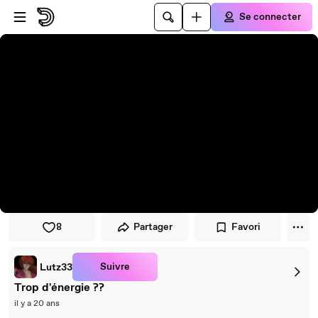
Passer au player
Passer au contenu principal
Se connecter
8
Partager
Favori
Suivre
Lutz33
Trop d'énergie ??
il y a 20 ans