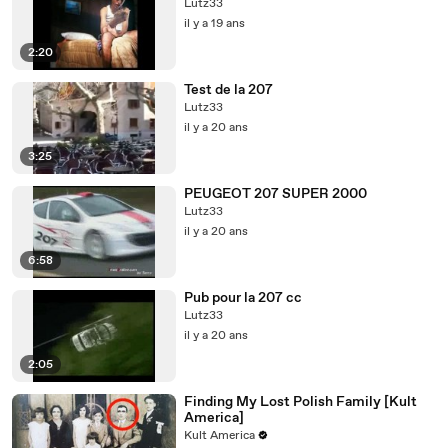
Lutz33
il y a 19 ans
2:20
Test de la 207
Lutz33
il y a 20 ans
3:25
PEUGEOT 207 SUPER 2000
Lutz33
il y a 20 ans
6:58
Pub pour la 207 cc
Lutz33
il y a 20 ans
2:05
Finding My Lost Polish Family [Kult
America]
Kult America