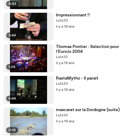
6:43
Impressionnant !!
Lutz33
il y a 19 ans
3:44
Thomas Pontier : Selection pour
l'EuroJu 2004
Lutz33
il y a 19 ans
1:24
RastaMytho - Il parait
Lutz33
il y a 19 ans
5:44
mascaret sur la Dordogne (suite)
Lutz33
il y a 19 ans
0:16