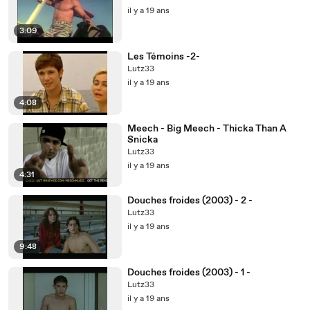
il y a 19 ans
3:09
Les Témoins -2-
Lutz33
il y a 19 ans
4:08
Meech - Big Meech - Thicka Than A
Snicka
Lutz33
il y a 19 ans
4:31
Douches froides (2003) - 2 -
Lutz33
il y a 19 ans
9:48
Douches froides (2003) - 1 -
Lutz33
il y a 19 ans