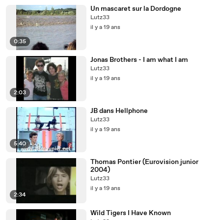
Un mascaret sur la Dordogne
Lutz33
il y a 19 ans
0:35
Jonas Brothers - I am what I am
Lutz33
il y a 19 ans
2:03
JB dans Hellphone
Lutz33
il y a 19 ans
5:40
Thomas Pontier (Eurovision junior
2004)
Lutz33
il y a 19 ans
2:34
Wild Tigers I Have Known