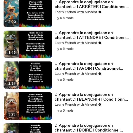
♫ Apprendre la conjugaison en
chantant ♫ I ARRÊTER I Conditionnel
Passé_
Learn French with Vincent
il y a 6 mois
2:00
♫ Apprendre la conjugaison en
chantant ♫ I ATTENDRE I Conditionnel
Passé_
Learn French with Vincent
il y a 6 mois
3:49
♫ Apprendre la conjugaison en
chantant ♫ I AVOIR I Conditionnel
Passé_
Learn French with Vincent
il y a 6 mois
2:31
♫ Apprendre la conjugaison en
chantant ♫ I BLANCHIR I Conditionnel
Passé_
Learn French with Vincent
il y a 6 mois
3:28
♫ Apprendre la conjugaison en
chantant ♫ I BOIRE I Conditionnel