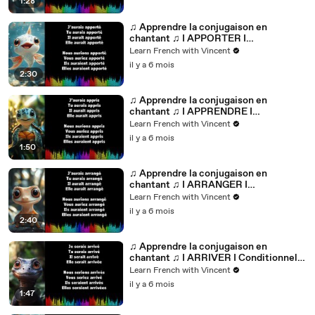
1:28
♫ Apprendre la conjugaison en
chantant ♫ I APPORTER I
Conditionnel Passé_
Learn French with Vincent
il y a 6 mois
2:30
♫ Apprendre la conjugaison en
chantant ♫ I APPRENDRE I
Conditionnel Passé_
Learn French with Vincent
il y a 6 mois
1:50
♫ Apprendre la conjugaison en
chantant ♫ I ARRANGER I
Conditionnel Passé_
Learn French with Vincent
il y a 6 mois
2:40
♫ Apprendre la conjugaison en
chantant ♫ I ARRIVER I Conditionnel
Passé_
Learn French with Vincent
il y a 6 mois
1:47