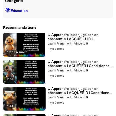
Catégorie
📚
Éducation
Recommandations
♫ Apprendre la conjugaison en
chantant ♫ I ACCUEILLIR I
Conditionnel Passé_
Learn French with Vincent
il y a 6 mois
1:37
|
À suivre
♫ Apprendre la conjugaison en
chantant ♫ I ACHETER I Conditionnel
Passé_
Learn French with Vincent
il y a 6 mois
2:57
♫ Apprendre la conjugaison en
chantant ♫ I ACQUÉRIR I Conditionnel
Passé_
Learn French with Vincent
il y a 6 mois
1:44
♫ Apprendre la conjugaison en