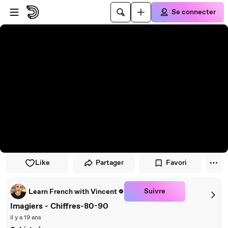
Passer au player
Passer au contenu principal
Se connecter
Like
Partager
Favori
Suivre
Learn French with Vincent
Imagiers - Chiffres-80-90
il y a 19 ans