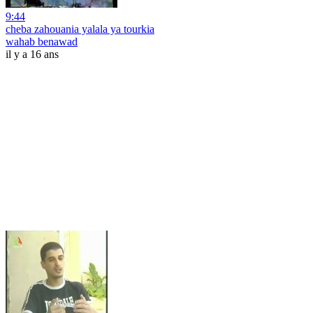
9:44
cheba zahouania yalala ya tourkia
wahab benawad
il y a 16 ans