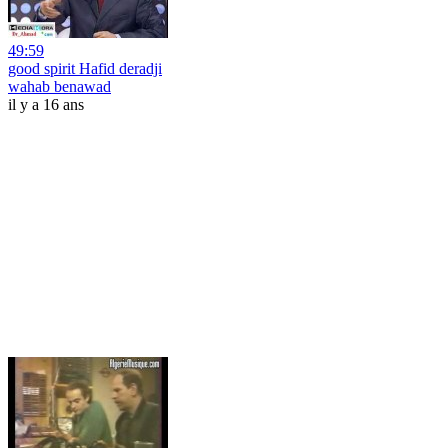
49:59
good spirit Hafid deradji
wahab benawad
il y a 16 ans