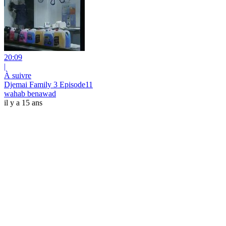
20:09
|
À suivre
Djemai Family 3 Episode11
wahab benawad
il y a 15 ans