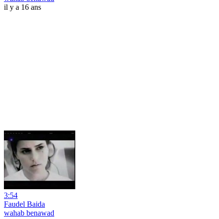
il y a 16 ans
3:54
Faudel Baida
wahab benawad