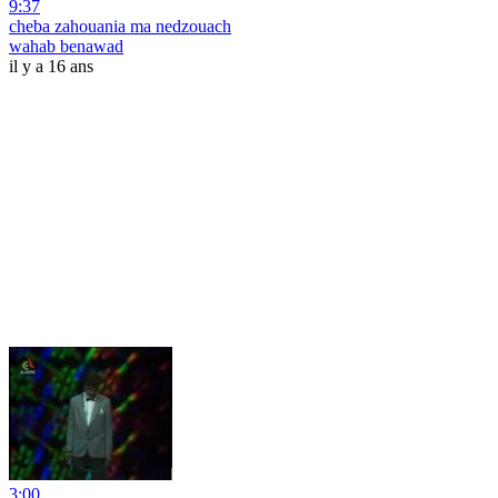
9:37
cheba zahouania ma nedzouach
wahab benawad
il y a 16 ans
3:00