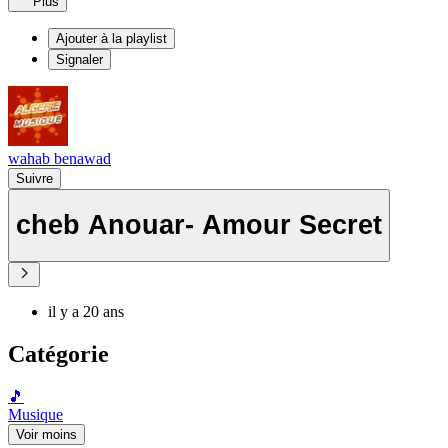
Plus
Ajouter à la playlist
Signaler
wahab benawad
Suivre
cheb Anouar- Amour Secret
il y a 20 ans
Catégorie
🎵
Musique
Voir moins