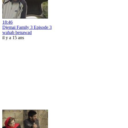
18:46
Djemai Family 3 Episode 3
wahab benawad
il y a 15 ans