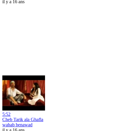
il y a 16 ans
5:52
Cheb Tarik ala Ghafla
wahab benawad
il y a 16 ans