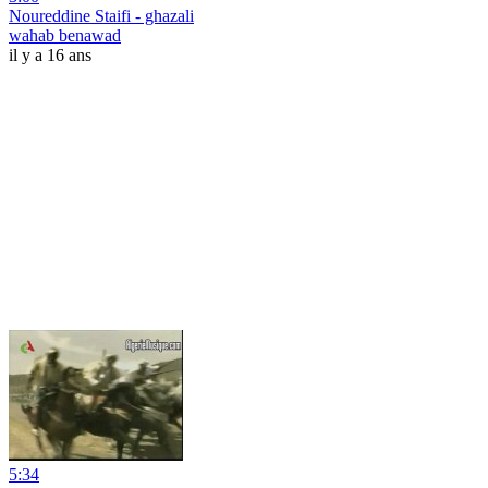
Noureddine Staifi - ghazali
wahab benawad
il y a 16 ans
5:34