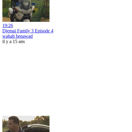
19:26
Djemai Family 3 Episode 4
wahab benawad
il y a 15 ans