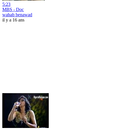
5:23
MBS - Doc
wahab benawad
il y a 16 ans