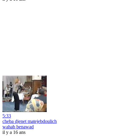
5:33
cheba djenet matejebdoulich
wahab benawad
il y a 16 ans