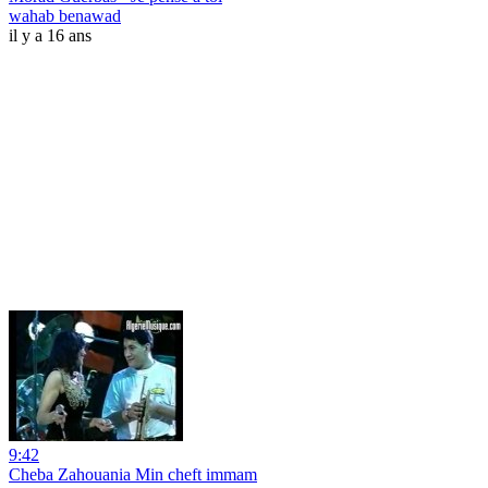
wahab benawad
il y a 16 ans
9:42
Cheba Zahouania Min cheft immam