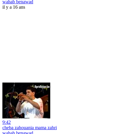
wahab benawad
il y a 16 ans
9:42
cheba zahouania mama zahri
wahab benawad