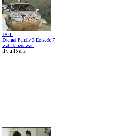
18:01
Djemai Family 3 Episode 7
wahab benawad
il y a 15 ans