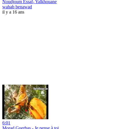
Noudjoum Essaf- Yalkhouane
wahab benawad
il y a 16 ans
6:01
Morad Guerbas - Je pense à toi