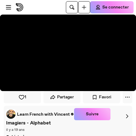
Passer au player
Passer au contenu principal
Se connecter
1
Partager
Favori
Suivre
Learn French with Vincent
Imagiers - Alphabet
il y a 19 ans