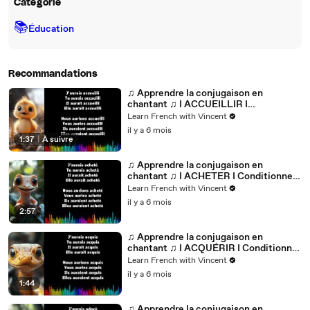
Catégorie
📚
Éducation
Recommandations
♫ Apprendre la conjugaison en
chantant ♫ I ACCUEILLIR I
Conditionnel Passé_
Learn French with Vincent
il y a 6 mois
1:37
|
À suivre
♫ Apprendre la conjugaison en
chantant ♫ I ACHETER I Conditionnel
Passé_
Learn French with Vincent
il y a 6 mois
2:57
♫ Apprendre la conjugaison en
chantant ♫ I ACQUÉRIR I Conditionnel
Passé_
Learn French with Vincent
il y a 6 mois
1:44
♫ Apprendre la conjugaison en