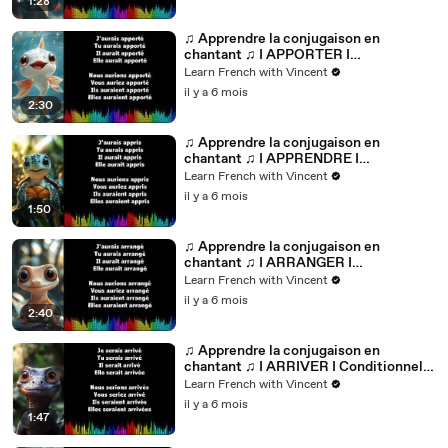
1:28
♫ Apprendre la conjugaison en
chantant ♫ I APPORTER I
Conditionnel Passé_
Learn French with Vincent
il y a 6 mois
2:30
♫ Apprendre la conjugaison en
chantant ♫ I APPRENDRE I
Conditionnel Passé_
Learn French with Vincent
il y a 6 mois
1:50
♫ Apprendre la conjugaison en
chantant ♫ I ARRANGER I
Conditionnel Passé_
Learn French with Vincent
il y a 6 mois
2:40
♫ Apprendre la conjugaison en
chantant ♫ I ARRIVER I Conditionnel
Passé_
Learn French with Vincent
il y a 6 mois
1:47