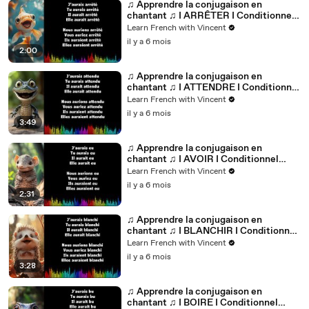
♫ Apprendre la conjugaison en
chantant ♫ I ARRÊTER I Conditionnel
Passé_
Learn French with Vincent
il y a 6 mois
2:00
♫ Apprendre la conjugaison en
chantant ♫ I ATTENDRE I Conditionnel
Passé_
Learn French with Vincent
il y a 6 mois
3:49
♫ Apprendre la conjugaison en
chantant ♫ I AVOIR I Conditionnel
Passé_
Learn French with Vincent
il y a 6 mois
2:31
♫ Apprendre la conjugaison en
chantant ♫ I BLANCHIR I Conditionnel
Passé_
Learn French with Vincent
il y a 6 mois
3:28
♫ Apprendre la conjugaison en
chantant ♫ I BOIRE I Conditionnel