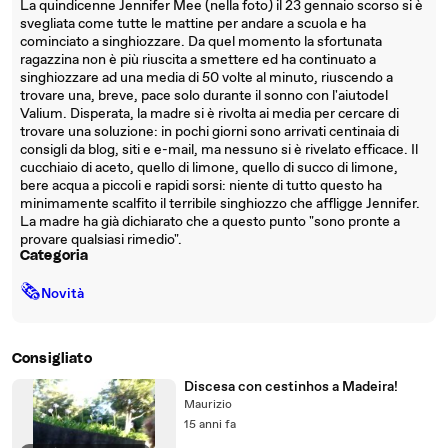
La quindicenne Jennifer Mee (nella foto) il 23 gennaio scorso si è
svegliata come tutte le mattine per andare a scuola e ha
cominciato a singhiozzare. Da quel momento la sfortunata
ragazzina non è più riuscita a smettere ed ha continuato a
singhiozzare ad una media di 50 volte al minuto, riuscendo a
trovare una, breve, pace solo durante il sonno con l'aiutodel
Valium. Disperata, la madre si è rivolta ai media per cercare di
trovare una soluzione: in pochi giorni sono arrivati centinaia di
consigli da blog, siti e e-mail, ma nessuno si è rivelato efficace. Il
cucchiaio di aceto, quello di limone, quello di succo di limone,
bere acqua a piccoli e rapidi sorsi: niente di tutto questo ha
minimamente scalfito il terribile singhiozzo che affligge Jennifer.
La madre ha già dichiarato che a questo punto "sono pronte a
provare qualsiasi rimedio".
Categoria
🗞
Novità
Consigliato
Discesa con cestinhos a Madeira!
Maurizio
15 anni fa