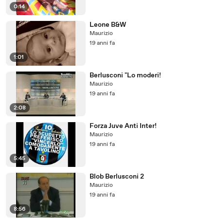
0:14
Leone B&W
Maurizio
19 anni fa
1:01
Berlusconi "Lo moderi!
Maurizio
19 anni fa
2:08
Forza Juve Anti Inter!
Maurizio
19 anni fa
5:45
Blob Berlusconi 2
Maurizio
19 anni fa
8:56