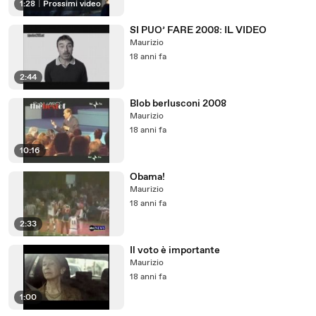
1:28
|
Prossimi video
SI PUO’ FARE 2008: IL VIDEO
Maurizio
18 anni fa
2:44
Blob berlusconi 2008
Maurizio
18 anni fa
10:16
Obama!
Maurizio
18 anni fa
2:33
Il voto è importante
Maurizio
18 anni fa
1:00