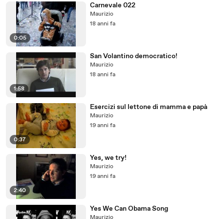
Carnevale 022
Maurizio
18 anni fa
0:05
San Volantino democratico!
Maurizio
18 anni fa
1:58
Esercizi sul lettone di mamma e papà
Maurizio
19 anni fa
0:37
Yes, we try!
Maurizio
19 anni fa
2:40
Yes We Can Obama Song
Maurizio