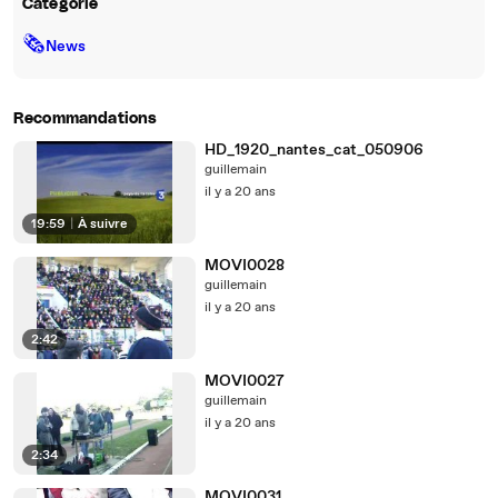
Catégorie
🗞
News
Recommandations
HD_1920_nantes_cat_050906
guillemain
il y a 20 ans
19:59
|
À suivre
MOVI0028
guillemain
il y a 20 ans
2:42
MOVI0027
guillemain
il y a 20 ans
2:34
MOVI0031