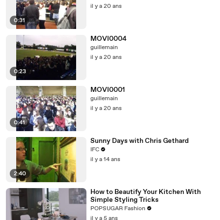
il y a 20 ans
0:31
MOVI0004
guillemain
il y a 20 ans
0:23
MOVI0001
guillemain
il y a 20 ans
0:41
Sunny Days with Chris Gethard
IFC
il y a 14 ans
2:40
How to Beautify Your Kitchen With
Simple Styling Tricks
POPSUGAR Fashion
il y a 5 ans