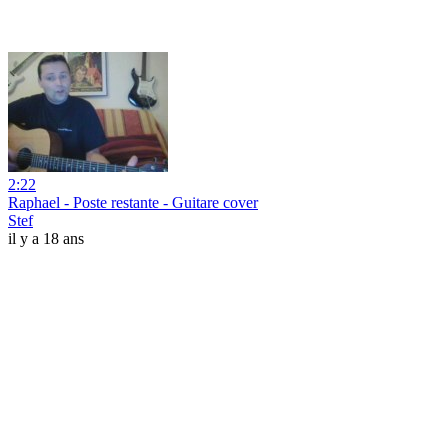
2:22
Raphael - Poste restante - Guitare cover
Stef
il y a 18 ans