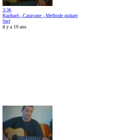
3:36
Raphael - Caravane - Methode guitare
Stef
il y a 19 ans