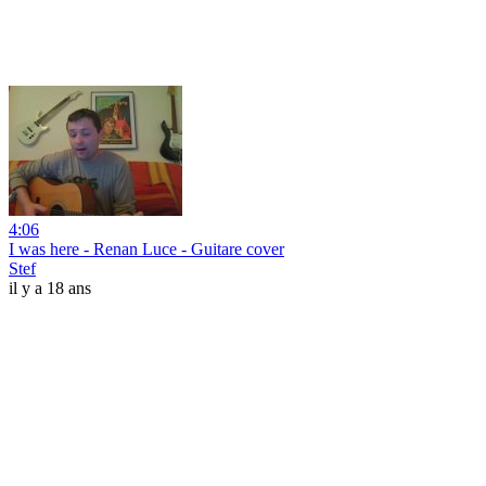
4:06
I was here - Renan Luce - Guitare cover
Stef
il y a 18 ans