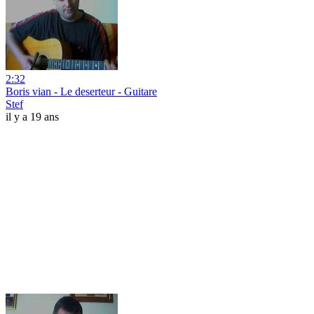
2:32
Boris vian - Le deserteur - Guitare
Stef
il y a 19 ans