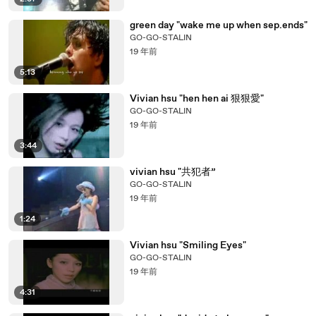
green day "wake me up when sep.ends"
GO-GO-STALIN
19 年前
5:13
Vivian hsu "hen hen ai 狠狠愛"
GO-GO-STALIN
19 年前
3:44
vivian hsu "共犯者”
GO-GO-STALIN
19 年前
1:24
Vivian hsu "Smiling Eyes"
GO-GO-STALIN
19 年前
4:31