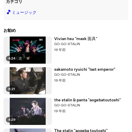
カテゴリ
🎵
ミュージック
お勧め
Vivian hsu "mask 面具"
GO-GO-STALIN
19 年前
4:24
|
次
sakamoto ryuichi "last emperor"
GO-GO-STALIN
19 年前
6:21
the stalin & panta "aogebatoutoshi"
GO-GO-STALIN
19 年前
4:29
The stalin "aogeba toutoshi"