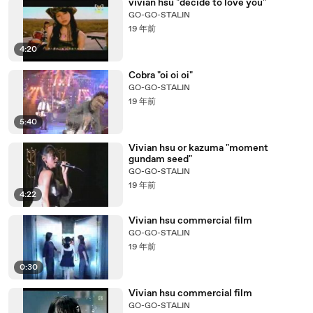
vivian hsu "decide to love you"
GO-GO-STALIN
19 年前
4:20
Cobra "oi oi oi"
GO-GO-STALIN
19 年前
5:40
Vivian hsu or kazuma "moment
gundam seed"
GO-GO-STALIN
19 年前
4:22
Vivian hsu commercial film
GO-GO-STALIN
19 年前
0:30
Vivian hsu commercial film
GO-GO-STALIN