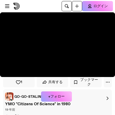
プレイヤーにスキップ
メインコンテンツにスキップ
ログイン
ブックマー
1
共有する
ク
+フォロー
GO-GO-STALIN
YMO "Citizens Of Science" in 1980
19 年前