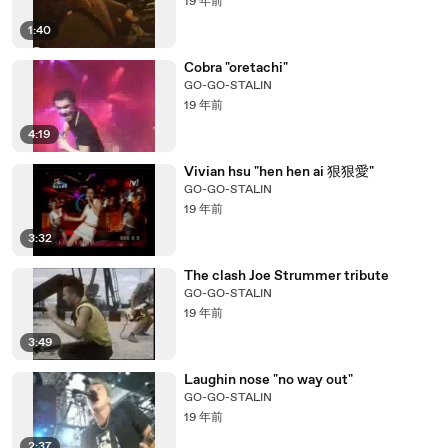
19 年前
1:40
Cobra "oretachi"
GO-GO-STALIN
19 年前
4:19
Vivian hsu "hen hen ai 狠狠愛"
GO-GO-STALIN
19 年前
3:32
The clash Joe Strummer tribute
GO-GO-STALIN
19 年前
3:49
Laughin nose "no way out"
GO-GO-STALIN
19 年前
2:37