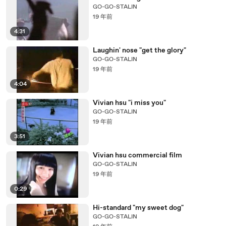
GO-GO-STALIN
19 年前
4:31
Laughin' nose "get the glory"
GO-GO-STALIN
19 年前
4:04
Vivian hsu "i miss you"
GO-GO-STALIN
19 年前
3:51
Vivian hsu commercial film
GO-GO-STALIN
19 年前
0:29
Hi-standard "my sweet dog"
GO-GO-STALIN