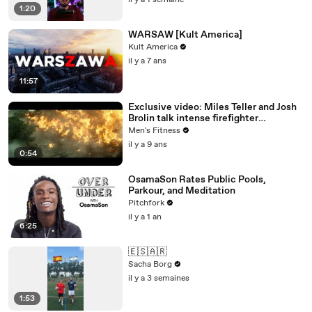
il y a 1 semaine
1:20
WARSAW [Kult America]
Kult America
il y a 7 ans
11:57
Exclusive video: Miles Teller and Josh
Brolin talk intense firefighter
bootcamp for ‘Only the Brave’
Men's Fitness
il y a 9 ans
0:54
OsamaSon Rates Public Pools,
Parkour, and Meditation
Pitchfork
il y a 1 an
6:25
🇪🇸🇦🇷
Sacha Borg
il y a 3 semaines
1:53