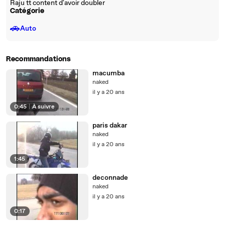
Raju tt content d'avoir doubler
Catégorie
🚗
Auto
Recommandations
macumba
naked
il y a 20 ans
0:45
|
À suivre
paris dakar
naked
il y a 20 ans
1:45
deconnade
naked
il y a 20 ans
0:17