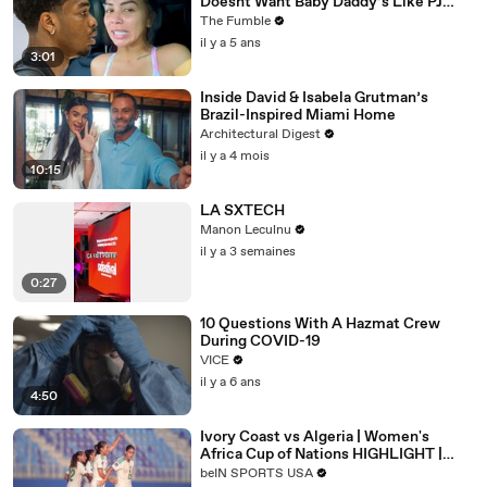
Doesnt Want Baby Daddy’s Like PJ
Washington To Block Her Blessings
The Fumble
il y a 5 ans
3:01
Inside David & Isabela Grutman’s
Brazil-Inspired Miami Home
Architectural Digest
il y a 4 mois
10:15
LA SXTECH
Manon Leculnu
il y a 3 semaines
0:27
10 Questions With A Hazmat Crew
During COVID-19
VICE
il y a 6 ans
4:50
Ivory Coast vs Algeria | Women's
Africa Cup of Nations HIGHLIGHT |
08/08/2026 | beIN Sports USA
beIN SPORTS USA