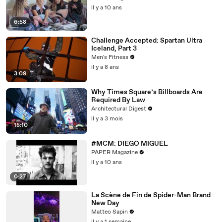
il y a 10 ans
6:58
Challenge Accepted: Spartan Ultra
Iceland, Part 3
Men's Fitness
il y a 8 ans
3:09
Why Times Square’s Billboards Are
Required By Law
Architectural Digest
il y a 3 mois
15:10
#MCM: DIEGO MIGUEL
PAPER Magazine
il y a 10 ans
0:27
La Scène de Fin de Spider-Man Brand
New Day
Matteo Sapin