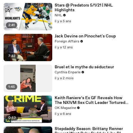
Stars @ Predators 5/1/21 | NHL
Highlights
NHL
il y a 5 ans
2:41
Jack Devine on Pinochet's Coup
Foreign Affairs
il y a 12 ans
7:33
Bruel et le mythe du séducteur
Cynthia Enparle
il y a 2 mois
1:45
Keith Raniere’s Ex GF Reveals How
The NXIVM Sex Cult Leader Tortured
Her For Years
OK Magazine
il y a 6 ans
0:53
Stepdaddy Season: Brittany Renner