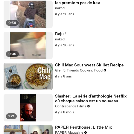
les premiers pas de kev
naked
il y a 20 ans
0:56
Raju !
naked
il y a 20 ans
0:09
Chili Mac Southwest Skillet Recipe
Glen & Friends Cooking Food
il y a 8 ans
5:58
Slasher : La série d'anthologie Netflix
où chaque saison est un nouveau
massacre intelligent et jouissif
Contrebande Films
il y a 8 mois
1:21
PAPER Penthouse: Little Mix
PAPER Magazine