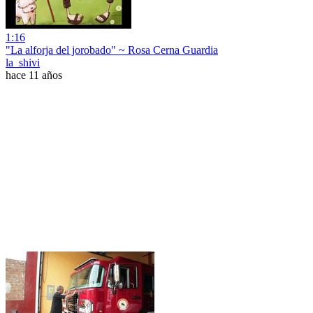
1:16
"La alforja del jorobado" ~ Rosa Cerna Guardia
la_shivi
hace 11 años