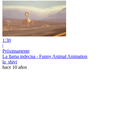
1:30
|
Próximamente
La llama indecisa - Funny Animal Animation
la_shivi
hace 10 años