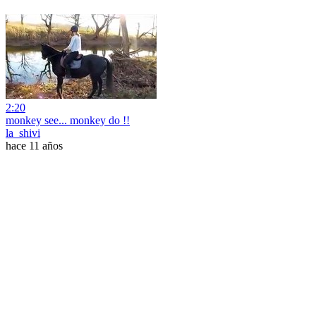
2:20
monkey see... monkey do !!
la_shivi
hace 11 años