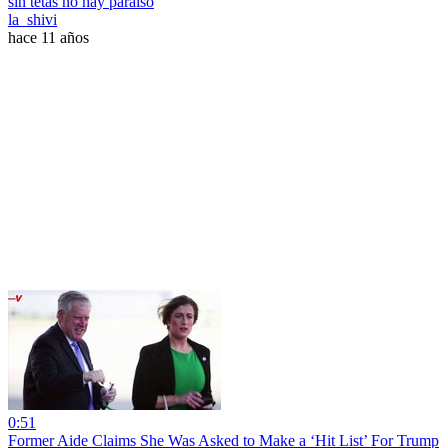
sin tetas no hay paraiso
la_shivi
hace 11 años
0:51
Former Aide Claims She Was Asked to Make a ‘Hit List’ For Trump