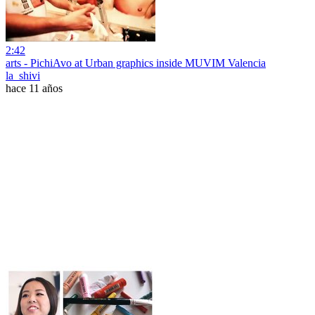
2:42
arts - PichiAvo at Urban graphics inside MUVIM Valencia
la_shivi
hace 11 años