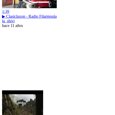
1:39
▶ Clasiclaxon - Radio Filarmonía
la_shivi
hace 11 años