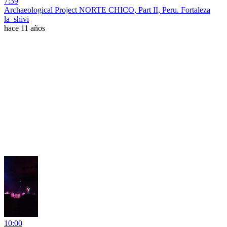
7:39
Archaeological Project NORTE CHICO, Part II, Peru. Fortaleza
la_shivi
hace 11 años
10:00