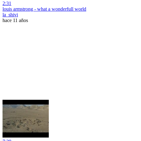
2:31
louis armstrong - what a wonderfull world
la_shivi
hace 11 años