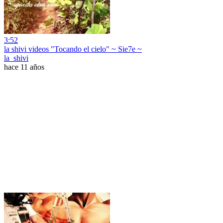
3:52
la shivi videos "Tocando el cielo" ~ Sie7e ~
la_shivi
hace 11 años