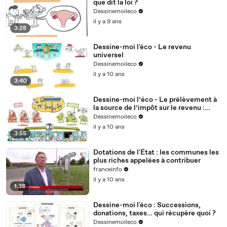
que dit la loi ?
Dessinemoileco
il y a 9 ans
3:28
Dessine-moi l'éco - Le revenu
universel
Dessinemoileco
il y a 10 ans
3:40
Dessine-moi l’éco - Le prélèvement à
la source de l’impôt sur le revenu :
qu’est-ce qui va changer ?
Dessinemoileco
il y a 10 ans
3:55
Dotations de l'État : les communes les
plus riches appelées à contribuer
franceinfo
il y a 10 ans
1:38
Dessine-moi l'éco : Successions,
donations, taxes… qui récupère quoi ?
Dessinemoileco