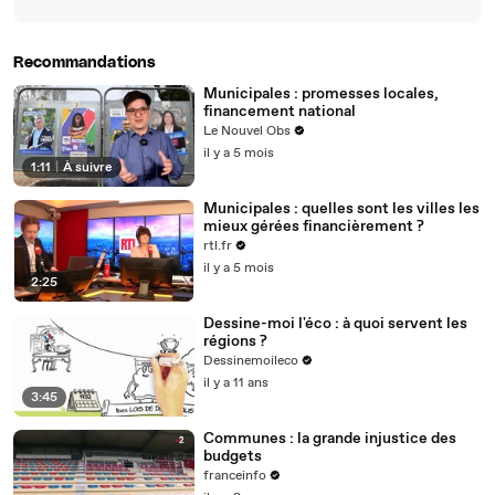
Recommandations
Municipales : promesses locales,
financement national
Le Nouvel Obs
il y a 5 mois
1:11
|
À suivre
Municipales : quelles sont les villes les
mieux gérées financièrement ?
rtl.fr
il y a 5 mois
2:25
Dessine-moi l'éco : à quoi servent les
régions ?
Dessinemoileco
il y a 11 ans
3:45
Communes : la grande injustice des
budgets
franceinfo