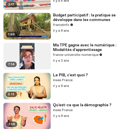
il y a 8 ans
3:17
Budget participatif : la pratique se
développe dans les communes
franceinfo
il y a 9 ans
1:59
Ma TPE gagne avec le numérique :
Modalités d'apprentissage
france-universite-numerique
il y a 3 ans
7:14
Le PIB, c'est quoi ?
Insee France
il y a 9 ans
5:16
Qu'est-ce que la démographie ?
Insee France
il y a 9 ans
3:58