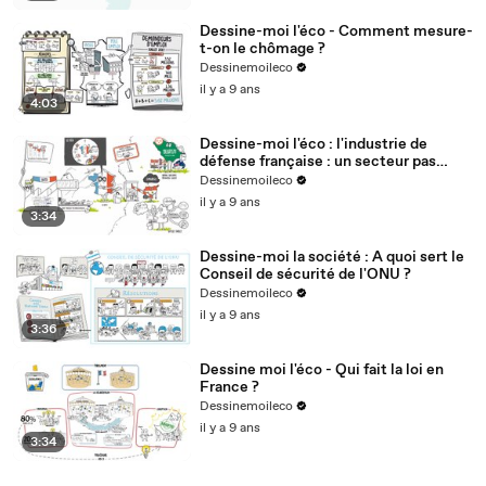
Dessine-moi l'éco - Comment mesure-
t-on le chômage ?
Dessinemoileco
il y a 9 ans
4:03
Dessine-moi l'éco : l'industrie de
défense française : un secteur pas
comme les autres
Dessinemoileco
il y a 9 ans
3:34
Dessine-moi la société : A quoi sert le
Conseil de sécurité de l'ONU ?
Dessinemoileco
il y a 9 ans
3:36
Dessine moi l'éco - Qui fait la loi en
France ?
Dessinemoileco
il y a 9 ans
3:34