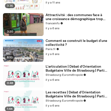
il y a 11 ans
3:35
Attractivité : des communes face à
une croissance démographique trop
rapide
franceinfo
il y a 6 ans
3:20
Comment se construit le budget d'une
collectivité ?
Paris.fr
il y a 8 ans
8:10
L’articulation | Débat d'Orientation
Budgétaire Ville de Strasbourg | Partie
2
Strasbourg Eurométropole
il y a 6 ans
0:48
Les recettes | Débat d'Orientation
Budgétaire Ville de Strasbourg | Partie
4
Strasbourg Eurométropole
il y a 6 ans
1:44