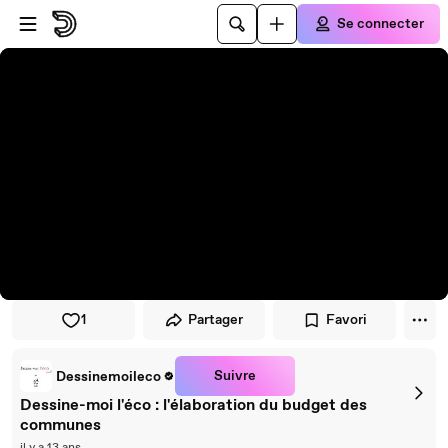
Passer au player
Passer au contenu principal
Se connecter
1
Partager
Favori
Suivre
Dessinemoileco
Dessine-moi l'éco : l'élaboration du budget des
communes