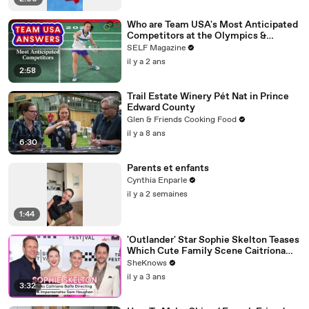
Who are Team USA's Most Anticipated
Competitors at the Olympics &
Paralympics
SELF Magazine
il y a 2 ans
2:58
Trail Estate Winery Pét Nat in Prince
Edward County
Glen & Friends Cooking Food
il y a 8 ans
6:30
Parents et enfants
Cynthia Enparle
il y a 2 semaines
1:44
'Outlander' Star Sophie Skelton Teases
Which Cute Family Scene Caitríona
Balfe Directed & Gives the Ultimate
SheKnows
Sam Heughan Impersonation
il y a 3 ans
3:32