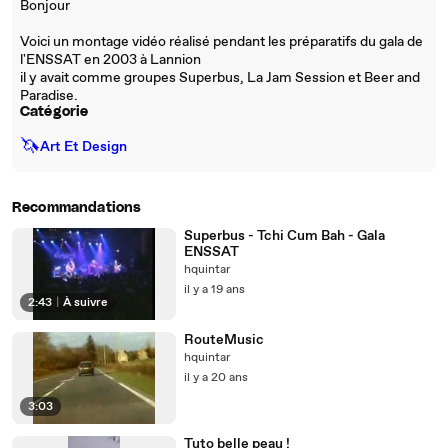
Bonjour
Voici un montage vidéo réalisé pendant les préparatifs du gala de
l'ENSSAT en 2003 à Lannion
il y avait comme groupes Superbus, La Jam Session et Beer and
Paradise.
Catégorie
🦄
Art Et Design
Recommandations
Superbus - Tchi Cum Bah - Gala
ENSSAT
hquintar
il y a 19 ans
2:43
|
À suivre
RouteMusic
hquintar
il y a 20 ans
3:03
Tuto belle peau !