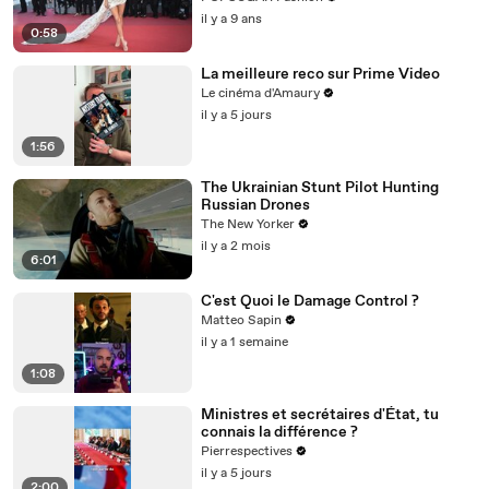
il y a 9 ans
0:58
La meilleure reco sur Prime Video
Le cinéma d'Amaury
il y a 5 jours
1:56
The Ukrainian Stunt Pilot Hunting
Russian Drones
The New Yorker
il y a 2 mois
6:01
C'est Quoi le Damage Control ?
Matteo Sapin
il y a 1 semaine
1:08
Ministres et secrétaires d'État, tu
connais la différence ?
Pierrespectives
il y a 5 jours
2:00