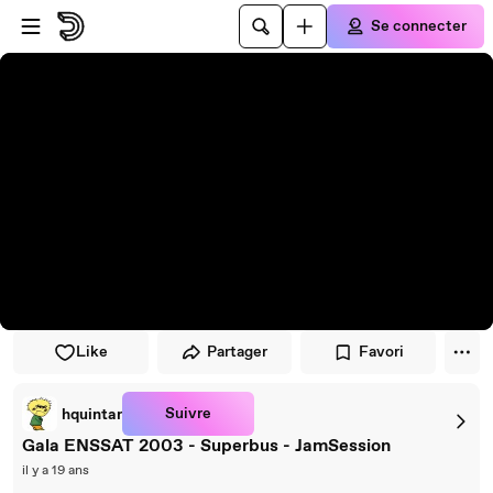
Passer au player
Passer au contenu principal
Se connecter
Like
Partager
Favori
Suivre
hquintar
Gala ENSSAT 2003 - Superbus - JamSession
il y a 19 ans