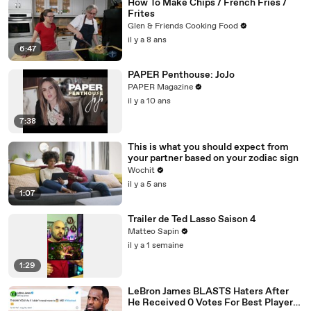
How To Make Chips / French Fries /
Frites
Glen & Friends Cooking Food
il y a 8 ans
6:47
PAPER Penthouse: JoJo
PAPER Magazine
il y a 10 ans
7:38
This is what you should expect from
your partner based on your zodiac sign
Wochit
il y a 5 ans
1:07
Trailer de Ted Lasso Saison 4
Matteo Sapin
il y a 1 semaine
1:29
LeBron James BLASTS Haters After
He Received 0 Votes For Best Player