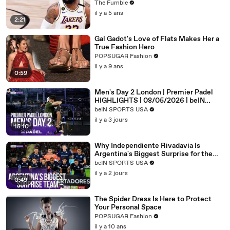
In The League By NBA Scouts
The Fumble
il y a 5 ans
2:21
Gal Gadot's Love of Flats Makes Her a
True Fashion Hero
POPSUGAR Fashion
il y a 9 ans
0:59
Men's Day 2 London | Premier Padel
HIGHLIGHTS | 08/05/2026 | beIN
SPORTS USA
beIN SPORTS USA
il y a 3 jours
15:10
Why Independiente Rivadavia Is
Argentina's Biggest Surprise for the
Copa Libertadores? | beIN SPORTS
beIN SPORTS USA
il y a 2 jours
0:49
The Spider Dress Is Here to Protect
Your Personal Space
POPSUGAR Fashion
il y a 10 ans