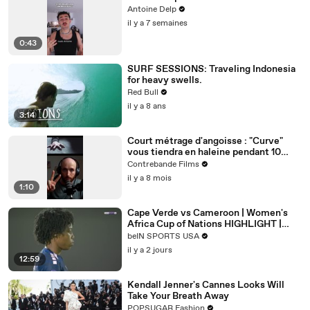
Antoine Delp
il y a 7 semaines
0:43
SURF SESSIONS: Traveling Indonesia
for heavy swells.
Red Bull
il y a 8 ans
3:14
Court métrage d'angoisse : "Curve"
vous tiendra en haleine pendant 10
minutes !
Contrebande Films
il y a 8 mois
1:10
Cape Verde vs Cameroon | Women's
Africa Cup of Nations HIGHLIGHT |
08062026 | beINSportsUSA
beIN SPORTS USA
il y a 2 jours
12:59
Kendall Jenner's Cannes Looks Will
Take Your Breath Away
POPSUGAR Fashion