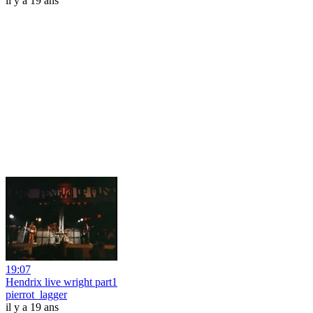
il y a 19 ans
19:07
Hendrix live wright part1
pierrot_lagger
il y a 19 ans