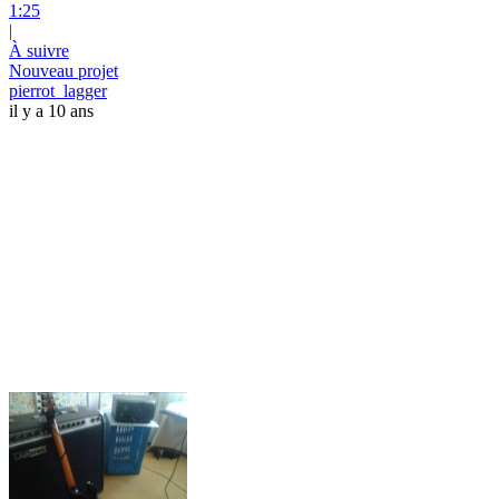
1:25
|
À suivre
Nouveau projet
pierrot_lagger
il y a 10 ans