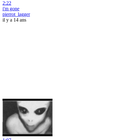
2:22
i'm gone
pierrot_lagger
il y a 14 ans