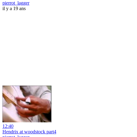
pierrot_lagger
il y a 19 ans
12:40
Hendrix at woodstock part4