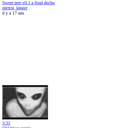
Sweet tree v0.1 a fond decho
pierrot_lagger
il y a 17 ans
3:31