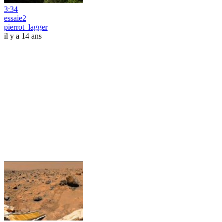
3:34
essaie2
pierrot_lagger
il y a 14 ans