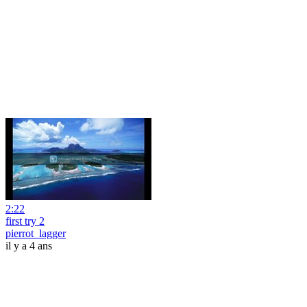
2:22
first try 2
pierrot_lagger
il y a 4 ans