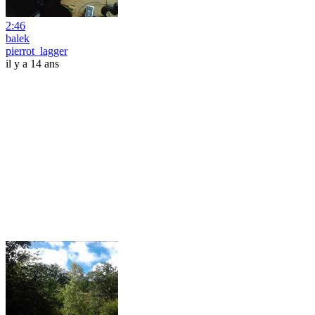
2:46
balek
pierrot_lagger
il y a 14 ans