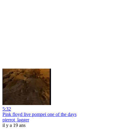
5:32
Pink floyd live pompei one of the days
pierrot_lagger
il y a 19 ans