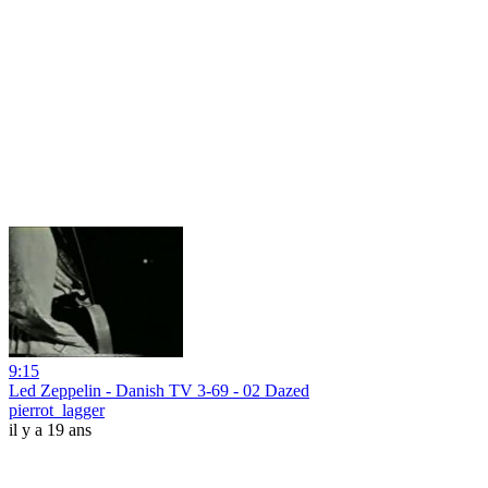
9:15
Led Zeppelin - Danish TV 3-69 - 02 Dazed
pierrot_lagger
il y a 19 ans