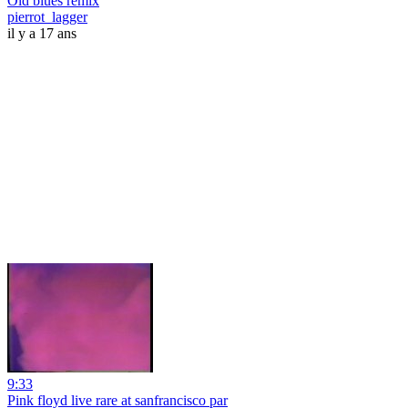
Old blues remix
pierrot_lagger
il y a 17 ans
9:33
Pink floyd live rare at sanfrancisco par