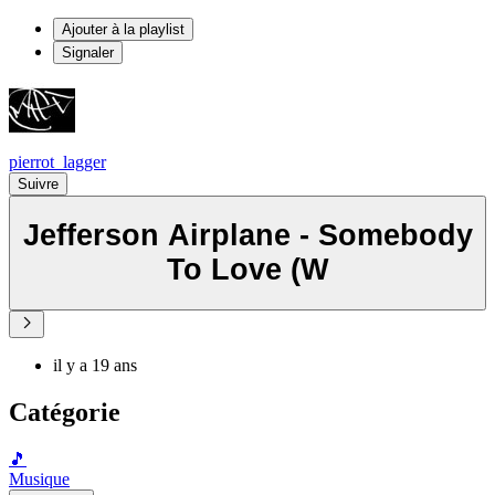
Ajouter à la playlist
Signaler
pierrot_lagger
Suivre
Jefferson Airplane - Somebody
To Love (W
il y a 19 ans
Catégorie
🎵
Musique