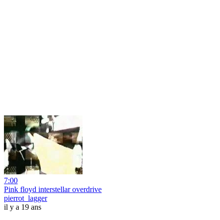
7:00
Pink floyd interstellar overdrive
pierrot_lagger
il y a 19 ans