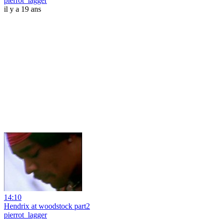
pierrot_lagger
il y a 19 ans
14:10
Hendrix at woodstock part2
pierrot_lagger