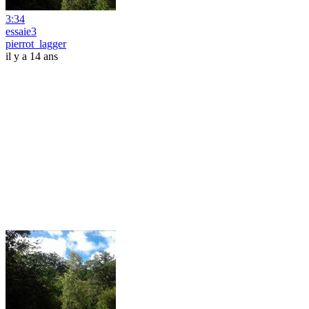
3:34
essaie3
pierrot_lagger
il y a 14 ans