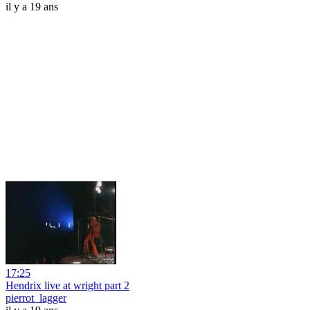
il y a 19 ans
17:25
Hendrix live at wright part 2
pierrot_lagger