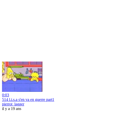
0:03
514 l.i.s.a s'en va en guerre part1
pierrot_lagger
il y a 19 ans