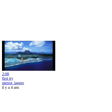
2:08
first try
pierrot_lagger
il y a 4 ans