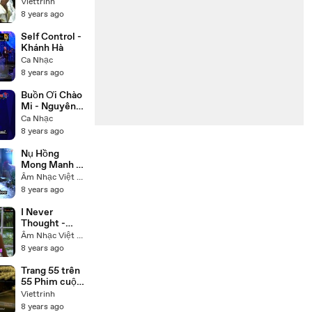
đời Đức Phật
Viettrinh
Thích Ca
8 years ago
(Buddha) trọn
bộ 55 tập lồng
Self Control -
tiếng
Khánh Hà
Ca Nhạc
8 years ago
Buồn Ơi Chào
Mi - Nguyên
Hưng
Ca Nhạc
8 years ago
Nụ Hồng
Mong Manh -
Tú Quyên
Âm Nhạc Việt Nam
8 years ago
I Never
Thought -
Nhạc Ngoại -
Âm Nhạc Việt Nam
Trish Thùy
8 years ago
Trang
Trang 55 trên
55 Phim cuộc
đời Đức Phật
Viettrinh
Thích Ca
8 years ago