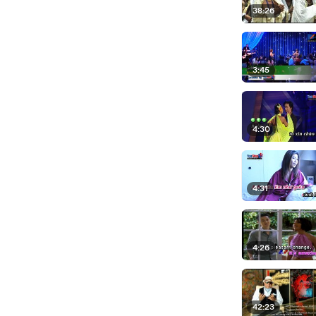
38:26
3:45
4:30
4:31
4:26
42:23