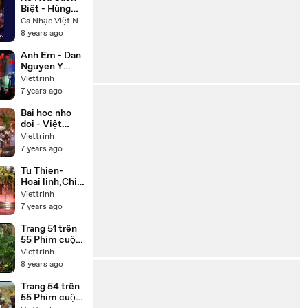
Biệt - Hùng
Linh Hoàng
Ca Nhạc Việt Nam
Lan
8 years ago
Anh Em - Dan
Nguyen Y
Phung
Viettrinh
7 years ago
Bai hoc nho
doi - Việt
Hương, Chí
Viettrinh
Tài, Thúy Nga,
7 years ago
Hoài Tâm
Tu Thien-
Hoai linh,Chi
tai,Trung
Viettrinh
Dan,Thuy
7 years ago
Phuong
Trang 51 trên
55 Phim cuộc
đời Đức Phật
Viettrinh
Thích Ca
8 years ago
(Buddha) trọn
bộ 55 tập lồng
Trang 54 trên
tiếng
55 Phim cuộc