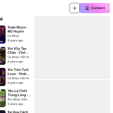
Connect
d
Xuân Muộn -
Mỹ Huyền
Ca Nhạc
8 years ago
Xin Vẫy Tau
Chào - Chế
Linh
Ca Nhạc Việt Nam
8 years ago
Xin Tròn Tuổi
Loạn - Hoài
Linh Trường
Ca Nhạc Việt Nam
Vũ
8 years ago
Yêu Là Chết
Trong Lòng -
Hạ Vy
Âm Nhạc Việt Nam
8 years ago
Xe Hoa Cách