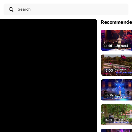
Search
Recommende
4:16
|
Up next
5:03
5:05
4:51