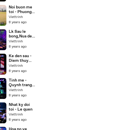
(Buddha) lồng
tiếng 55 tập
Noi buon me
trọn bộ
toi - Phuong
my chi,Thuy
Viettrinh
duong Beat
8 years ago
Lk Sau le
bong,Nua dem
ngoai pho -
Viettrinh
Cong
8 years ago
nghia,Thien
nhan Karaoke
Ke den sau -
Diem thuy
Karaoke
Viettrinh
8 years ago
Tinh me -
Quynh trang (
Karaoke Beat
Viettrinh
)
8 years ago
Nhat ky doi
toi - Le quen
Viettrinh
8 years ago
Hoa no ve