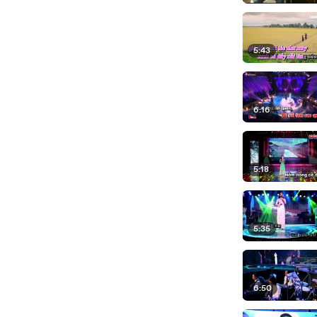
5:43
6:16
5:18
5:35
6:50