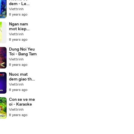
dem - Le
quyen
Viettrinh
Karaoke
8 years ago
Ngan nam
mot kiep
nguoi
Viettrinh
8 years ago
Dung Noi Yeu
Toi - Bang Tam
Viettrinh
8 years ago
Nuoc mat
dem giao thua
- Karaoke
Viettrinh
8 years ago
Con se ve me
oi - Karaoke
Viettrinh
8 years ago