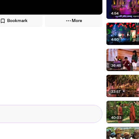
4:54
Bookmark
More
4:50
36:45
33:57
40:03