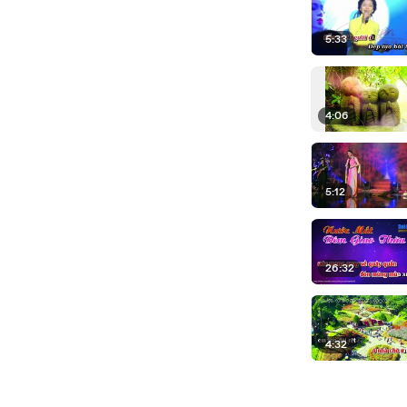
5:33
4:06
5:12
26:32
4:32