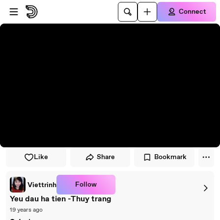
Skip to player
Skip to main content
Connect
Like
Share
Bookmark
Follow
Viettrinh
Yeu dau ha tien -Thuy trang
19 years ago