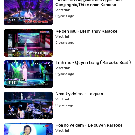
Lk Sau le bong,Nua dem ngoai pho -
Cong nghia,Thien nhan Karaoke
Viettrinh
8 years ago
6:16
Ke den sau - Diem thuy Karaoke
Viettrinh
8 years ago
5:18
Tinh me - Quynh trang ( Karaoke Beat )
Viettrinh
8 years ago
5:35
Nhat ky doi toi - Le quen
Viettrinh
8 years ago
6:50
Hoa no ve dem - Le quyen Karaoke
Viettrinh