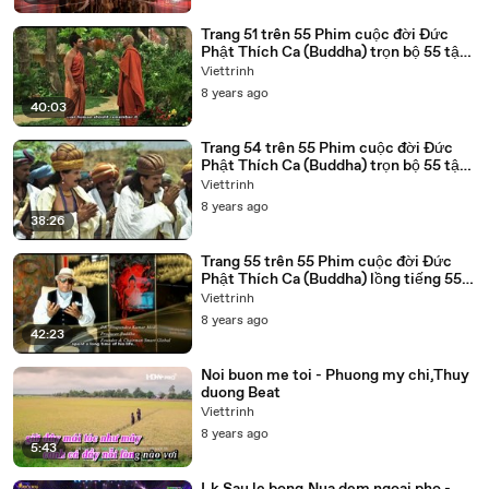
Trang 51 trên 55 Phim cuộc đời Đức
Phật Thích Ca (Buddha) trọn bộ 55 tập
lồng tiếng
Viettrinh
8 years ago
40:03
Trang 54 trên 55 Phim cuộc đời Đức
Phật Thích Ca (Buddha) trọn bộ 55 tập
lồng tiếng
Viettrinh
8 years ago
38:26
Trang 55 trên 55 Phim cuộc đời Đức
Phật Thích Ca (Buddha) lồng tiếng 55
tập trọn bộ
Viettrinh
8 years ago
42:23
Noi buon me toi - Phuong my chi,Thuy
duong Beat
Viettrinh
8 years ago
5:43