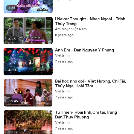
4:31
I Never Thought - Nhạc Ngoại - Trish
Thùy Trang
Âm Nhạc Việt Nam
8 years ago
4:26
Anh Em - Dan Nguyen Y Phung
Viettrinh
7 years ago
4:50
Bai hoc nho doi - Việt Hương, Chí Tài,
Thúy Nga, Hoài Tâm
Viettrinh
7 years ago
36:45
Tu Thien- Hoai linh,Chi tai,Trung
Dan,Thuy Phuong
Viettrinh
7 years ago
33:57