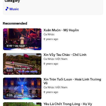
Category
🎵
Music
Recommended
Xuân Muộn - Mỹ Huyền
Ca Nhạc
8 years ago
4:16
|
Up next
Xin Vẫy Tau Chào - Chế Linh
Ca Nhạc Việt Nam
8 years ago
5:03
Xin Tròn Tuổi Loạn - Hoài Linh Trường
Vũ
Ca Nhạc Việt Nam
8 years ago
5:05
Yêu Là Chết Trong Lòng - Hạ Vy