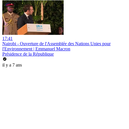
17:41
Nairobi - Ouverture de l'Assemblée des Nations Unies pour
l'Environnement | Emmanuel Macron
Présidence de la République
il y a 7 ans