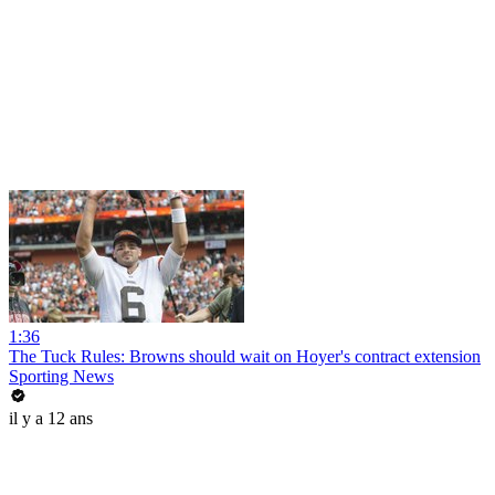
1:36
The Tuck Rules: Browns should wait on Hoyer's contract extension
Sporting News
il y a 12 ans