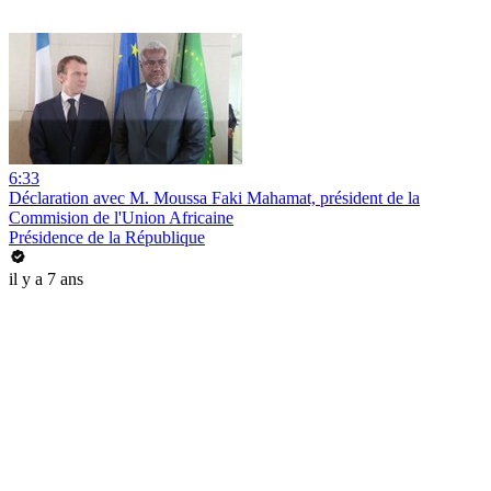
6:33
Déclaration avec M. Moussa Faki Mahamat, président de la
Commision de l'Union Africaine
Présidence de la République
il y a 7 ans