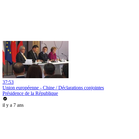
37:53
Union européenne - Chine / Déclarations conjointes
Présidence de la République
il y a 7 ans