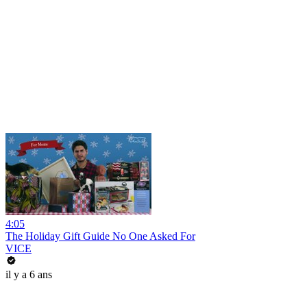
4:05
The Holiday Gift Guide No One Asked For
VICE
il y a 6 ans