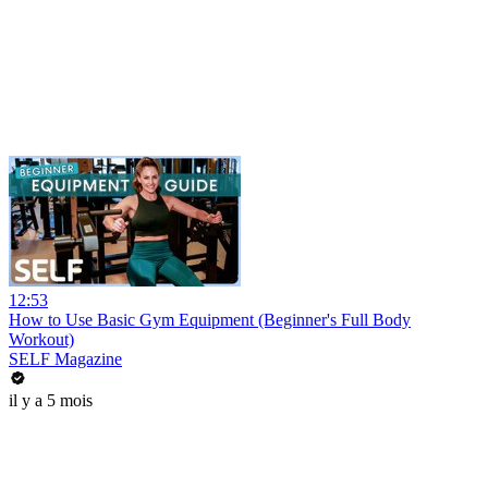
12:53
How to Use Basic Gym Equipment (Beginner's Full Body
Workout)
SELF Magazine
il y a 5 mois