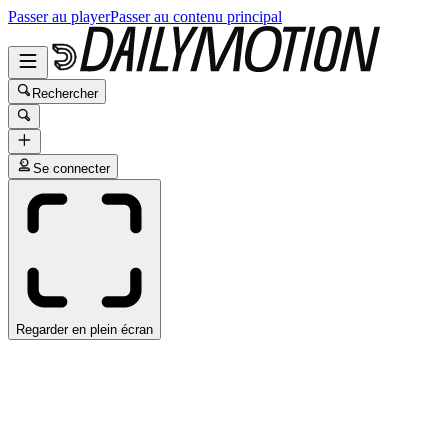
Passer au player
Passer au contenu principal
Rechercher
Se connecter
Regarder en plein écran