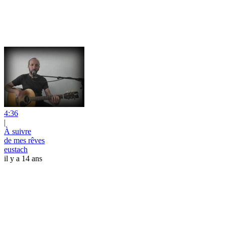
4:36
|
À suivre
de mes rêves
eustach
il y a 14 ans