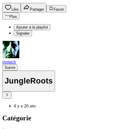
Like
Partager
Favori
Plus
Ajouter à la playlist
Signaler
eustach
Suivre
JungleRoots
il y a 20 ans
Catégorie