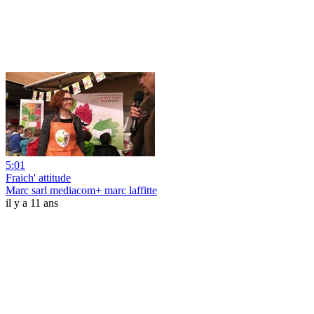
5:01
Fraich' attitude
Marc sarl mediacom+ marc laffitte
il y a 11 ans