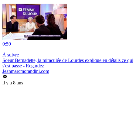
0:59
|
À suivre
Soeur Bernadette, la miraculée de Lourdes explique en détails ce qui
s'est passé - Regardez
Jeanmarcmorandini.com
il y a 8 ans