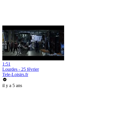
1:51
Lourdes - 25 février
Tele-Loisirs.fr
il y a 5 ans