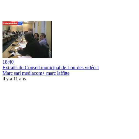
18:40
Extraits du Conseil municipal de Lourdes vidéo 1
Marc sarl mediacom+ marc laffitte
il y a 11 ans