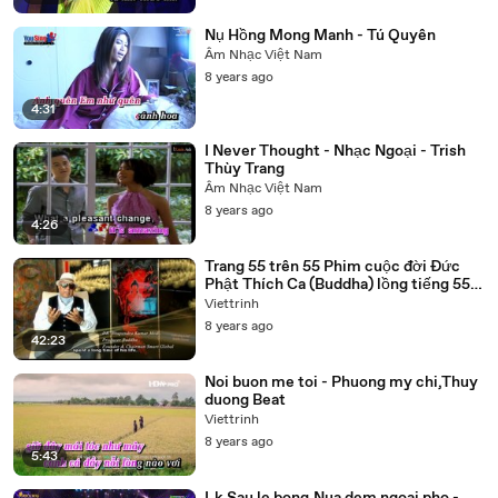
Nụ Hồng Mong Manh - Tú Quyên
Âm Nhạc Việt Nam
8 years ago
4:31
I Never Thought - Nhạc Ngoại - Trish
Thùy Trang
Âm Nhạc Việt Nam
8 years ago
4:26
Trang 55 trên 55 Phim cuộc đời Đức
Phật Thích Ca (Buddha) lồng tiếng 55
tập trọn bộ
Viettrinh
8 years ago
42:23
Noi buon me toi - Phuong my chi,Thuy
duong Beat
Viettrinh
8 years ago
5:43