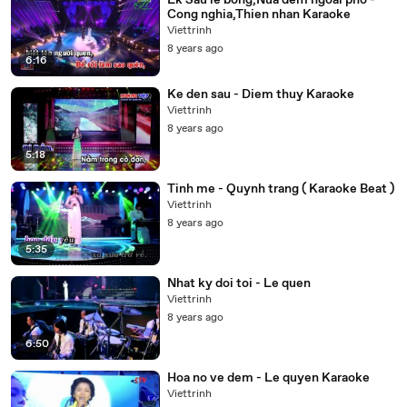
Lk Sau le bong,Nua dem ngoai pho -
Cong nghia,Thien nhan Karaoke
Viettrinh
8 years ago
6:16
Ke den sau - Diem thuy Karaoke
Viettrinh
8 years ago
5:18
Tinh me - Quynh trang ( Karaoke Beat )
Viettrinh
8 years ago
5:35
Nhat ky doi toi - Le quen
Viettrinh
8 years ago
6:50
Hoa no ve dem - Le quyen Karaoke
Viettrinh