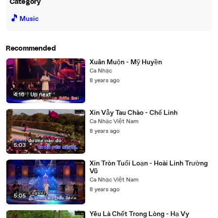
Category
🎵
Music
Recommended
Xuân Muộn - Mỹ Huyền
Ca Nhạc
8 years ago
4:16
|
Up next
Xin Vẫy Tau Chào - Chế Linh
Ca Nhạc Việt Nam
8 years ago
5:03
Xin Tròn Tuổi Loạn - Hoài Linh Trường
Vũ
Ca Nhạc Việt Nam
8 years ago
5:05
Yêu Là Chết Trong Lòng - Hạ Vy