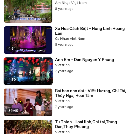
Âm Nhạc Việt Nam
8 years ago
4:51
Xe Hoa Cách Biệt - Hùng Linh Hoàng
Lan
Ca Nhạc Việt Nam
8 years ago
4:54
Anh Em - Dan Nguyen Y Phung
Viettrinh
7 years ago
4:50
Bai hoc nho doi - Việt Hương, Chí Tài,
Thúy Nga, Hoài Tâm
Viettrinh
7 years ago
36:45
Tu Thien- Hoai linh,Chi tai,Trung
Dan,Thuy Phuong
Viettrinh