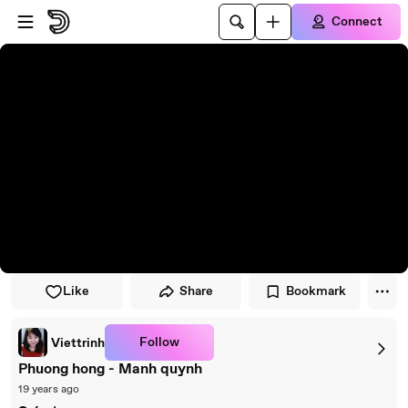
Skip to player
Skip to main content
Connect
Like
Share
Bookmark
Follow
Viettrinh
Phuong hong - Manh quynh
19 years ago