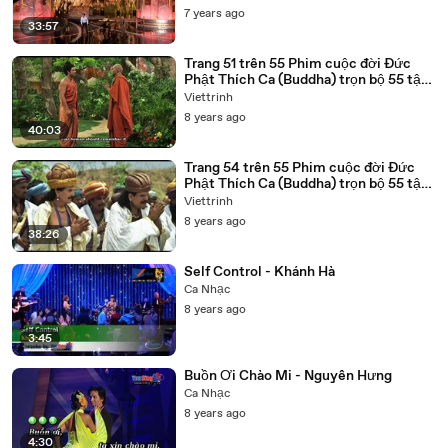
7 years ago
33:57
Trang 51 trên 55 Phim cuộc đời Đức
Phật Thích Ca (Buddha) trọn bộ 55 tập
lồng tiếng
Viettrinh
8 years ago
40:03
Trang 54 trên 55 Phim cuộc đời Đức
Phật Thích Ca (Buddha) trọn bộ 55 tập
lồng tiếng
Viettrinh
8 years ago
38:26
Self Control - Khánh Hà
Ca Nhạc
8 years ago
3:45
Buồn Ơi Chào Mi - Nguyên Hưng
Ca Nhạc
8 years ago
4:30