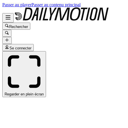
Passer au player
Passer au contenu principal
Rechercher
Se connecter
Regarder en plein écran