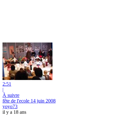
2:51
|
À suivre
fête de l'ecole 14 juin 2008
yoyo73
il y a 18 ans