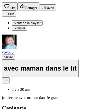
Like
Partager
Favori
Plus
Ajouter à la playlist
Signaler
yoyo73
Suivre
avec maman dans le lit
il y a 20 ans
je m'eclate avec maman dans le grand lit
Catégorie