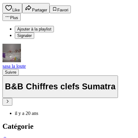
Like
Partager
Favori
Plus
Ajouter à la playlist
Signaler
sasa la loute
Suivre
B&B Chiffres clefs Sumatra
il y a 20 ans
Catégorie