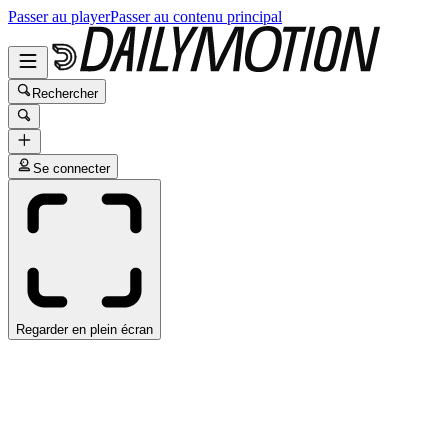
Passer au player
Passer au contenu principal
Rechercher
Se connecter
Regarder en plein écran