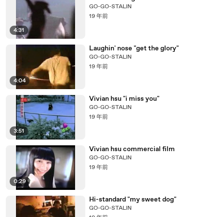
GO-GO-STALIN
19 年前
4:31
Laughin' nose "get the glory"
GO-GO-STALIN
19 年前
4:04
Vivian hsu "i miss you"
GO-GO-STALIN
19 年前
3:51
Vivian hsu commercial film
GO-GO-STALIN
19 年前
0:29
Hi-standard "my sweet dog"
GO-GO-STALIN