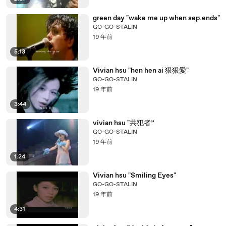
green day "wake me up when sep.ends"
GO-GO-STALIN
19 年前
5:13
Vivian hsu "hen hen ai 狠狠愛"
GO-GO-STALIN
19 年前
3:44
vivian hsu "共犯者”
GO-GO-STALIN
19 年前
1:24
Vivian hsu "Smiling Eyes"
GO-GO-STALIN
19 年前
4:31