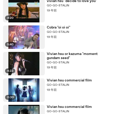
vivian hsu "decide to love you"
GO-GO-STALIN
19 年前
4:20
Cobra "oi oi oi"
GO-GO-STALIN
19 年前
5:40
Vivian hsu or kazuma "moment
gundam seed"
GO-GO-STALIN
19 年前
4:22
Vivian hsu commercial film
GO-GO-STALIN
19 年前
0:30
Vivian hsu commercial film
GO-GO-STALIN