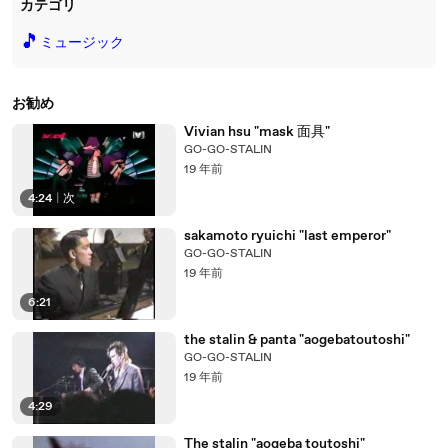
カテゴリ
🎵
ミュージック
お勧め
Vivian hsu "mask 面具"
GO-GO-STALIN
19 年前
4:24
|
次
sakamoto ryuichi "last emperor"
GO-GO-STALIN
19 年前
6:21
the stalin & panta "aogebatoutoshi"
GO-GO-STALIN
19 年前
4:29
The stalin "aogeba toutoshi"