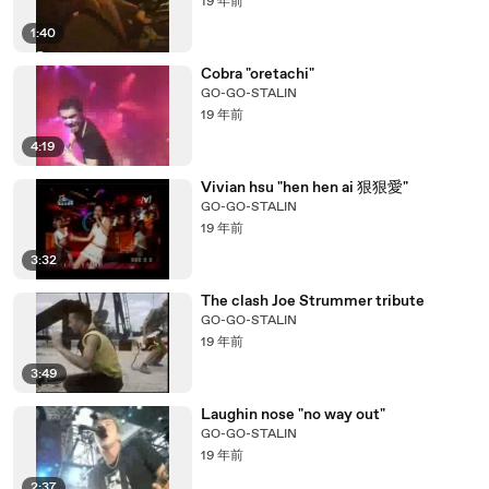
19 年前
1:40
Cobra "oretachi"
GO-GO-STALIN
19 年前
4:19
Vivian hsu "hen hen ai 狠狠愛"
GO-GO-STALIN
19 年前
3:32
The clash Joe Strummer tribute
GO-GO-STALIN
19 年前
3:49
Laughin nose "no way out"
GO-GO-STALIN
19 年前
2:37