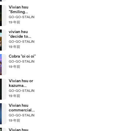
Vivian hsu
"Smiling
Eyes"
GO-GO-STALIN
19 年前
vivian hsu
"decide to
love you"
GO-GO-STALIN
19 年前
Cobra "oi oi oi"
GO-GO-STALIN
19 年前
Vivian hsu or
kazuma
"moment
GO-GO-STALIN
gundam seed"
19 年前
Vivian hsu
commercial
film
GO-GO-STALIN
19 年前
Vivian hsu