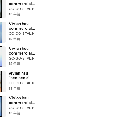
commercial
film
GO-GO-STALIN
19 年前
Vivian hsu
commercial
film
GO-GO-STALIN
19 年前
Vivian hsu
commercial
film
GO-GO-STALIN
19 年前
vivian hsu
"hen hen ai 狠
狠愛"
GO-GO-STALIN
19 年前
Vivian hsu
commercial
film
GO-GO-STALIN
19 年前