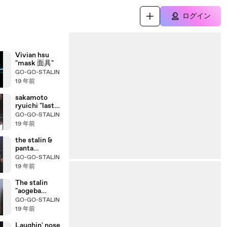
ログイン
Vivian hsu
"mask 面具"
GO-GO-STALIN
19 年前
sakamoto
ryuichi "last
emperor"
GO-GO-STALIN
19 年前
the stalin &
panta
"aogebatouto
GO-GO-STALIN
shi"
19 年前
The stalin
"aogeba
toutoshi"
GO-GO-STALIN
19 年前
Laughin' nose