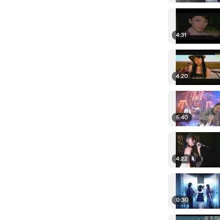
4:31
4:20
5:40
4:22
0:30