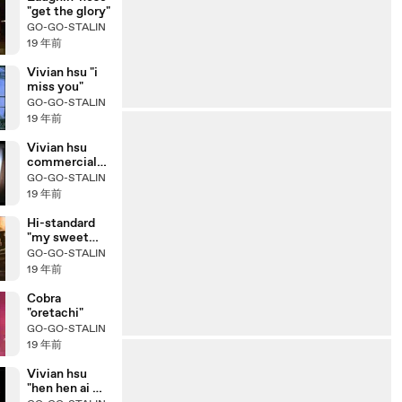
"get the glory"
GO-GO-STALIN
19 年前
Vivian hsu "i
miss you"
GO-GO-STALIN
19 年前
Vivian hsu
commercial
film
GO-GO-STALIN
19 年前
Hi-standard
"my sweet
dog"
GO-GO-STALIN
19 年前
Cobra
"oretachi"
GO-GO-STALIN
19 年前
Vivian hsu
"hen hen ai 狠