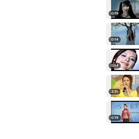
0:19
0:14
0:14
3:31
0:19