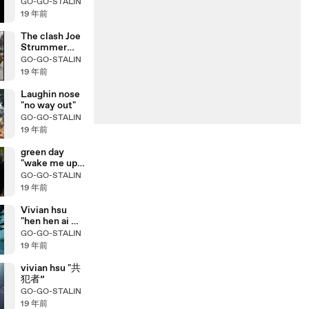
狠愛"
GO-GO-STALIN
19 年前
The clash Joe
Strummer
tribute
GO-GO-STALIN
19 年前
Laughin nose
"no way out"
GO-GO-STALIN
19 年前
green day
"wake me up
when
GO-GO-STALIN
sep.ends"
19 年前
Vivian hsu
"hen hen ai 狠
狠愛"
GO-GO-STALIN
19 年前
vivian hsu "共
犯者”
GO-GO-STALIN
19 年前