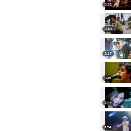
3:32
3:49
2:37
5:13
3:44
1:24