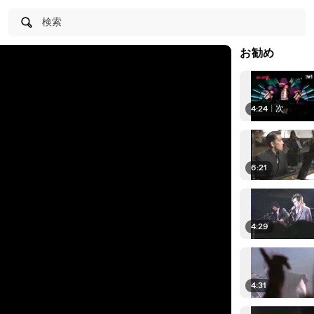
検索
お勧め
4:24
|
次
6:21
4:29
4:31