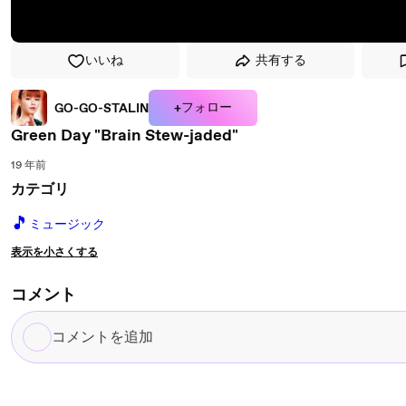
いいね
共有する
+フォロー
GO-GO-STALIN
Green Day "Brain Stew-jaded"
19 年前
カテゴリ
🎵
ミュージック
表示を小さくする
コメント
コ
メ
ン
ト