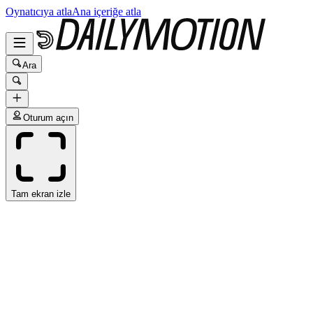
Oynatıcıya atla
Ana içeriğe atla
Ara
Oturum açın
Tam ekran izle