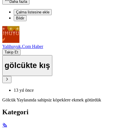
Daha fazla
Çalma listesine ekle
Bildir
Yalihuyuk.Com Haber
Takip Et
gölcükte kış
13 yıl önce
Gölcük Yaylasında sahipsiz köpeklere ekmek götürdük
Kategori
🗞