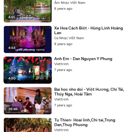
Âm Nhạc Việt Nam
8 years ago
4:51
Xe Hoa Cách Biệt - Hùng Linh Hoàng
Lan
Ca Nhạc Việt Nam
8 years ago
4:54
Anh Em - Dan Nguyen Y Phung
Viettrinh
7 years ago
4:50
Bai hoc nho doi - Việt Hương, Chí Tài,
Thúy Nga, Hoài Tâm
Viettrinh
7 years ago
36:45
Tu Thien- Hoai linh,Chi tai,Trung
Dan,Thuy Phuong
Viettrinh