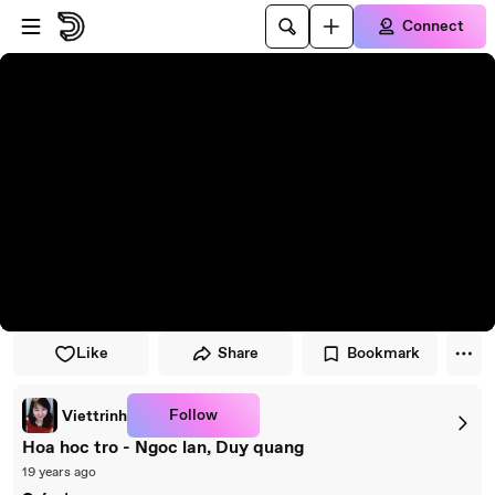
Skip to player
Skip to main content
Connect
Like
Share
Bookmark
Follow
Viettrinh
Hoa hoc tro - Ngoc lan, Duy quang
19 years ago