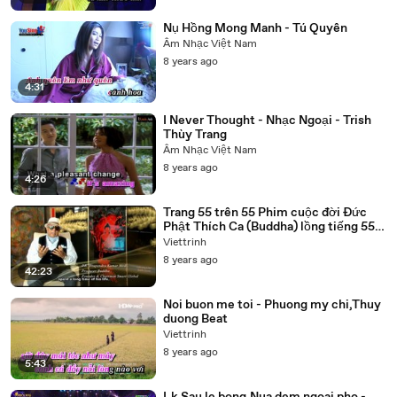
Nụ Hồng Mong Manh - Tú Quyên
Âm Nhạc Việt Nam
8 years ago
4:31
I Never Thought - Nhạc Ngoại - Trish
Thùy Trang
Âm Nhạc Việt Nam
8 years ago
4:26
Trang 55 trên 55 Phim cuộc đời Đức
Phật Thích Ca (Buddha) lồng tiếng 55
tập trọn bộ
Viettrinh
8 years ago
42:23
Noi buon me toi - Phuong my chi,Thuy
duong Beat
Viettrinh
8 years ago
5:43