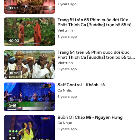
7 years ago
33:57
Trang 51 trên 55 Phim cuộc đời Đức
Phật Thích Ca (Buddha) trọn bộ 55 tập
lồng tiếng
Viettrinh
8 years ago
40:03
Trang 54 trên 55 Phim cuộc đời Đức
Phật Thích Ca (Buddha) trọn bộ 55 tập
lồng tiếng
Viettrinh
8 years ago
38:26
Self Control - Khánh Hà
Ca Nhạc
8 years ago
3:45
Buồn Ơi Chào Mi - Nguyên Hưng
Ca Nhạc
8 years ago
4:30