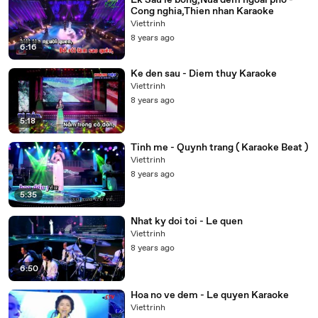
Lk Sau le bong,Nua dem ngoai pho -
Cong nghia,Thien nhan Karaoke
Viettrinh
8 years ago
6:16
Ke den sau - Diem thuy Karaoke
Viettrinh
8 years ago
5:18
Tinh me - Quynh trang ( Karaoke Beat )
Viettrinh
8 years ago
5:35
Nhat ky doi toi - Le quen
Viettrinh
8 years ago
6:50
Hoa no ve dem - Le quyen Karaoke
Viettrinh