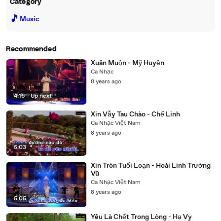
Category
🎵
Music
Recommended
Xuân Muộn - Mỹ Huyền
Ca Nhạc
8 years ago
4:16
|
Up next
Xin Vẫy Tau Chào - Chế Linh
Ca Nhạc Việt Nam
8 years ago
5:03
Xin Tròn Tuổi Loạn - Hoài Linh Trường
Vũ
Ca Nhạc Việt Nam
8 years ago
5:05
Yêu Là Chết Trong Lòng - Hạ Vy