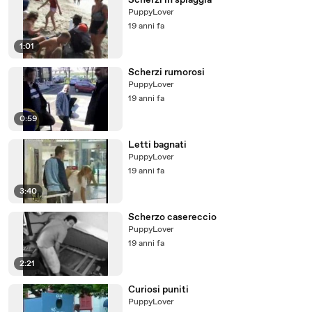
Scherzi in spiaggia
PuppyLover
19 anni fa
1:01
Scherzi rumorosi
PuppyLover
19 anni fa
0:59
Letti bagnati
PuppyLover
19 anni fa
3:40
Scherzo casereccio
PuppyLover
19 anni fa
2:21
Curiosi puniti
PuppyLover