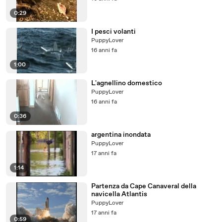
0:29
I pesci volanti
PuppyLover
16 anni fa
1:00
L'agnellino domestico
PuppyLover
16 anni fa
0:36
argentina inondata
PuppyLover
17 anni fa
1:14
Partenza da Cape Canaveral della
navicella Atlantis
PuppyLover
17 anni fa
0:59