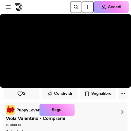
Vai al lettore
Passa al contenuto principale
Accedi
2
Condividi
Segnalibro
Segui
PuppyLover
Viola Valentino - Comprami
19 anni fa