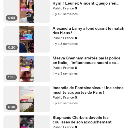
Rym ? Leur ex Vincent Queijo s’en
mêle !
Public France
il y a 3 semaines
0:58
Alexandra Lamy à fond durant le match
des bleus !
Public France
il y a 3 semaines
0:20
Maeva Ghennam arrêtée par la police
en Italie, l’influenceuse raconte sa
mésaventure
Public France
il y a 3 semaines
1:30
Incendie de Fontainebleau : Une scène
insolite aux portes de Paris !
Public France
il y a 3 semaines
0:48
Stéphanie Clerbois dévoile les
coulisses de son accouchement
Public France