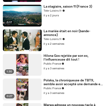
La stagiaire, saison 11 (France 3)
Tele-Loisirs.fr
il y a 2 jours
0:17
La mariée était en noir (bande-
annonce)
Tele-Loisirs.fr
il y a 2 semaines
3:44
Hilona Gos rejetée par son ex,
l’influenceuse dit tout !
Public France
il y a 3 semaines
1:30
Polska, la chroniqueuse de TBT9,
semble avoir accepté une demande en
mariage de son ami créateur de
Public France
contenu Anis
il y a 3 semaines
0:27
Marwa adresse un nouveau tacle à