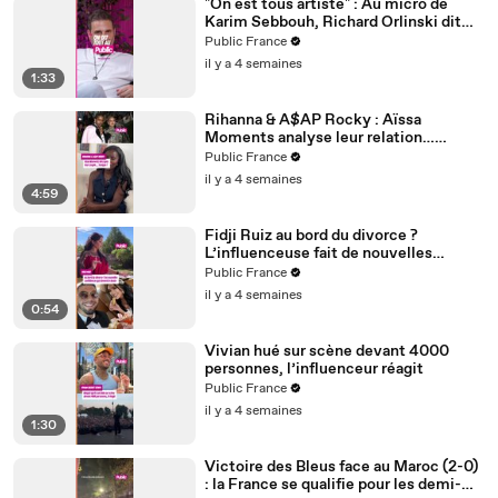
"On est tous artiste" : Au micro de
Karim Sebbouh, Richard Orlinski dit
tout au Public
Public France
il y a 4 semaines
1:33
Rihanna & A$AP Rocky : Aïssa
Moments analyse leur relation…
Couple toxique ? Rihanna serait-elle
Public France
malheureuse ?
il y a 4 semaines
4:59
Fidji Ruiz au bord du divorce ?
L’influenceuse fait de nouvelles
confidences
Public France
il y a 4 semaines
0:54
Vivian hué sur scène devant 4000
personnes, l’influenceur réagit
Public France
il y a 4 semaines
1:30
Victoire des Bleus face au Maroc (2-0)
: la France se qualifie pour les demi-