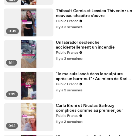
Thibault Garcia et Jessica Thivenin : un
nouveau chapitre s'ouvre
Public France
il y a 3 semaines
0:39
Un labrador déclenche
accidentellement un incendie
Public France
il y a 3 semaines
1:14
"Je me suis lancé dans la sculpture
après un burn-out" : Au micro de Karim
Sebbouh, Richard Orlinski dit tout au
Public France
Public
il y a 3 semaines
1:39
Carla Bruni et Nicolas Sarkozy
complices comme au premier jour
Public France
il y a 3 semaines
0:12