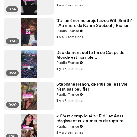
il y a 3 semaines
0:14
"J'ai un énorme projet avec Will Smith"
: Au micro de Karim Sebbouh, Richard
Orlinski dit tout au Public
Public France
il y a 3 semaines
0:50
Décidément cette fin de Coupe du
Monde est horrible...
Public France
il y a 3 semaines
0:23
Stephane Henon, de Plus belle la vie,
n'est pas peu fier
Public France
il y a 3 semaines
0:20
« C’est compliqué » : Fidji et Anas
réagissent aux rumeurs de rupture
Public France
il y a 3 semaines
1:26