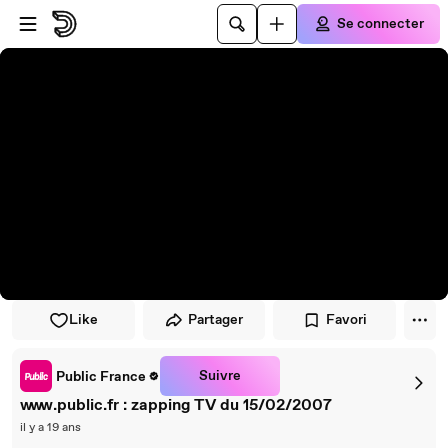
Passer au player
Passer au contenu principal
Se connecter
Like
Partager
Favori
Suivre
Public France
www.public.fr : zapping TV du 15/02/2007
il y a 19 ans