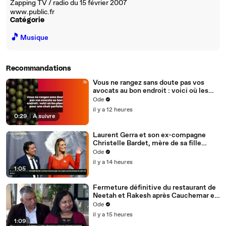
Zapping TV / radio du 15 février 2007
www.public.fr
Catégorie
🎵
Musique
Recommandations
Vous ne rangez sans doute pas vos
avocats au bon endroit : voici où les
placer pour une chair parfaite
Ode
il y a 12 heures
0:29
|
À suivre
Laurent Gerra et son ex-compagne
Christelle Bardet, mère de sa fille
Célestine, toujours en très bons
Ode
termes, la preuve en images
il y a 14 heures
1:05
Fermeture définitive du restaurant de
Neetah et Rakesh après Cauchemar en
cuisine, Philippe Etchebest pensait les
Ode
avoir sauvés
il y a 15 heures
1:09