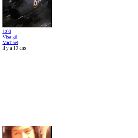
1:00
Visa gti
Michael
il y a 19 ans