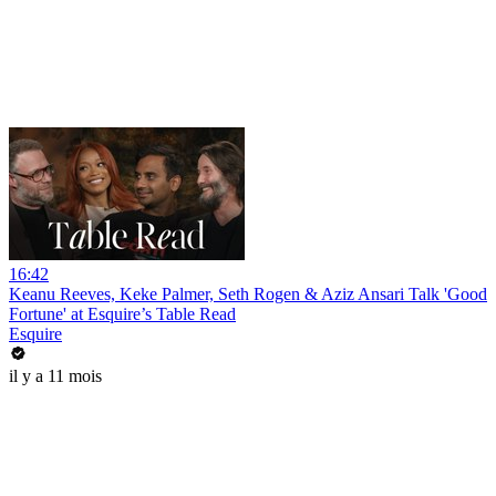
16:42
Keanu Reeves, Keke Palmer, Seth Rogen & Aziz Ansari Talk 'Good
Fortune' at Esquire’s Table Read
Esquire
il y a 11 mois