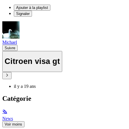
Ajouter à la playlist
Signaler
Michael
Suivre
Citroen visa gt
il y a 19 ans
Catégorie
🗞
News
Voir moins