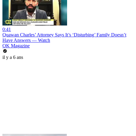
0:41
Quawan Charles’ Attorney Says It’s ‘Disturbing’ Family Doesn’t
Have Answers — Watch
OK Magazine
il y a 6 ans