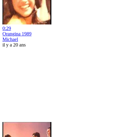
0:29
Orangina 1989
Michael
il y a 20 ans