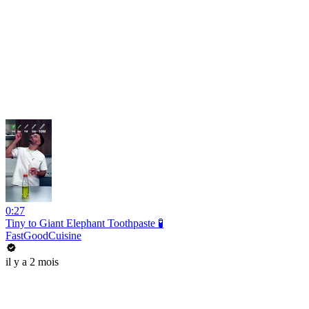
0:27
Tiny to Giant Elephant Toothpaste 🧪
FastGoodCuisine
il y a 2 mois