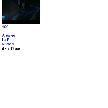
4:23
|
À suivre
La Boum
Michael
il y a 19 ans