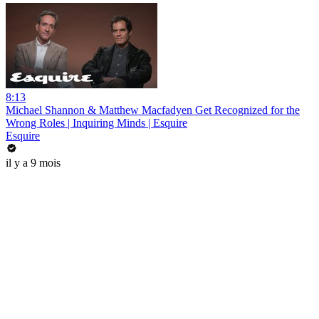
8:13
Michael Shannon & Matthew Macfadyen Get Recognized for the
Wrong Roles | Inquiring Minds | Esquire
Esquire
il y a 9 mois