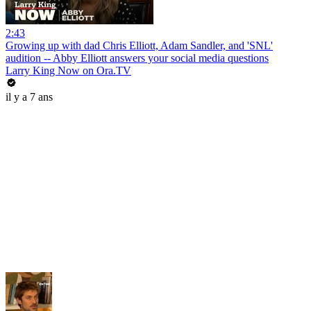
2:43
Growing up with dad Chris Elliott, Adam Sandler, and 'SNL'
audition -- Abby Elliott answers your social media questions
Larry King Now on Ora.TV
il y a 7 ans