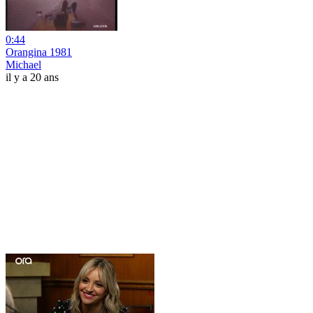
0:44
Orangina 1981
Michael
il y a 20 ans