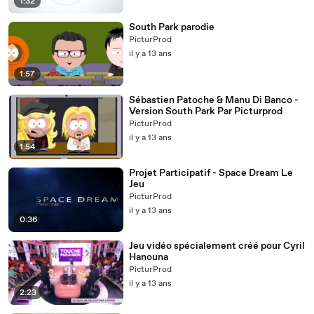
1:32
South Park parodie
PicturProd
il y a 13 ans
1:57
Sébastien Patoche & Manu Di Banco -
Version South Park Par Picturprod
PicturProd
il y a 13 ans
1:54
Projet Participatif - Space Dream Le
Jeu
PicturProd
il y a 13 ans
0:36
Jeu vidéo spécialement créé pour Cyril
Hanouna
PicturProd
il y a 13 ans
2:23