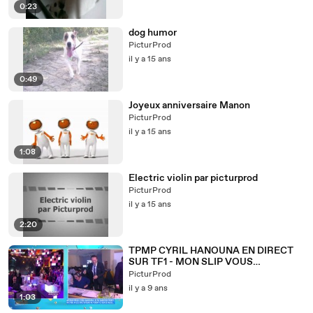
0:23
dog humor
PicturProd
il y a 15 ans
0:49
Joyeux anniversaire Manon
PicturProd
il y a 15 ans
1:08
Electric violin par picturprod
PicturProd
il y a 15 ans
2:20
TPMP CYRIL HANOUNA EN DIRECT
SUR TF1 - MON SLIP VOUS
APPARTIENT
PicturProd
il y a 9 ans
1:03