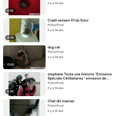
il y a 14 ans
0:16
Crash senseo V1 du futur
PicturProd
il y a 14 ans
0:38
dog cat
PicturProd
il y a 14 ans
0:50
stephane Toute une histoire "Emission
Spéciale Célibataires " emission de
jean luc delarue
PicturProd
il y a 14 ans
2:35
Chat dit maman
PicturProd
il y a 15 ans