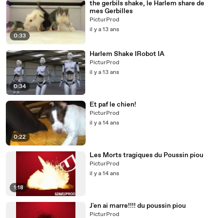
the gerbils shake, le Harlem share de
mes Gerbilles
PicturProd
il y a 13 ans
0:33
Harlem Shake IRobot IA
PicturProd
il y a 13 ans
0:34
Et paf le chien!
PicturProd
il y a 14 ans
0:22
Les Morts tragiques du Poussin piou
PicturProd
il y a 14 ans
1:18
J'en ai marre!!!! du poussin piou
PicturProd