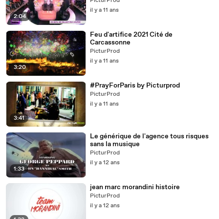
PicturProd
il y a 11 ans
2:04
Feu d'artifice 2021 Cité de
Carcassonne
PicturProd
il y a 11 ans
3:20
#‎PrayForParis by Picturprod
PicturProd
il y a 11 ans
3:41
Le générique de l'agence tous risques
sans la musique
PicturProd
il y a 12 ans
1:33
jean marc morandini histoire
PicturProd
il y a 12 ans