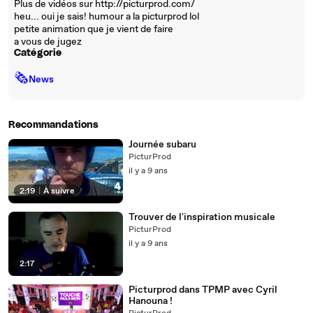
Plus de vidéos sur http://picturprod.com/
heu... oui je sais! humour a la picturprod lol
petite animation que je vient de faire
a vous de jugez
Catégorie
🗞
News
Recommandations
Journée subaru
PicturProd
il y a 9 ans
2:19
|
À suivre
Trouver de l'inspiration musicale
PicturProd
il y a 9 ans
2:17
Picturprod dans TPMP avec Cyril
Hanouna !