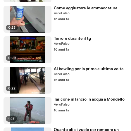
Come aggiustare le ammaccature
VeroFalso
16 anni fa
0:23
Terrore durante il tg
VeroFalso
16 anni fa
0:20
Al bowling per la prima e ultima volta
VeroFalso
16 anni fa
0:22
Taricone in lancio in acqua a Mondello
VeroFalso
16 anni fa
1:27
Quanto gli ci vuole per rompere un