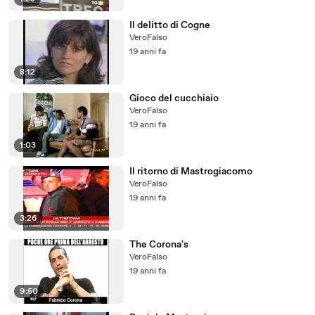
Il delitto di Cogne
VeroFalso
19 anni fa
8:12
Gioco del cucchiaio
VeroFalso
19 anni fa
1:03
Il ritorno di Mastrogiacomo
VeroFalso
19 anni fa
3:26
The Corona's
VeroFalso
19 anni fa
9:50