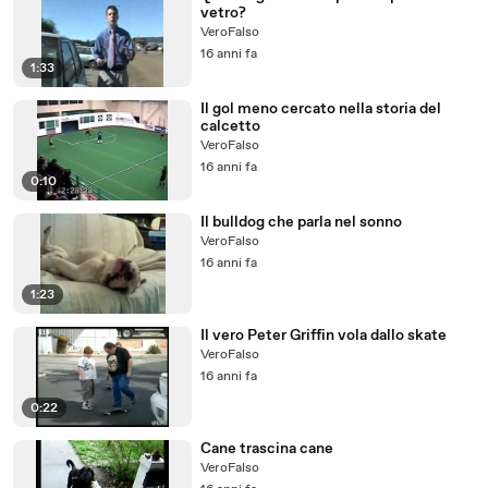
vetro?
VeroFalso
16 anni fa
1:33
Il gol meno cercato nella storia del
calcetto
VeroFalso
16 anni fa
0:10
Il bulldog che parla nel sonno
VeroFalso
16 anni fa
1:23
Il vero Peter Griffin vola dallo skate
VeroFalso
16 anni fa
0:22
Cane trascina cane
VeroFalso