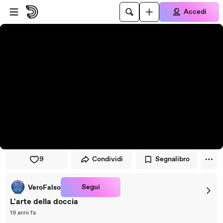
Vai al lettore
Passa al contenuto principale
Accedi
9
Condividi
Segnalibro
Segui
VeroFalso
L'arte della doccia
19 anni fa