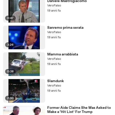
Daniele Mastrogiacomo
VeroFalso
19 anni fa
0:47
Sanremo prima serata
VeroFalso
19 anni fa
3:26
Mamma arrabbiata
VeroFalso
19 anni fa
0:38
Slamdunk
VeroFalso
19 anni fa
2:30
Former Aide Claims She Was Asked to
Make a ‘Hit List’ For Trump