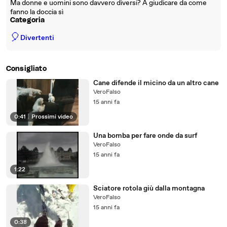
Ma donne e uomini sono davvero diversi? A giudicare da come
fanno la doccia sì
Categoria
🎈
Divertenti
Consigliato
Cane difende il micino da un altro cane
VeroFalso
15 anni fa
0:41
|
Prossimi video
Una bomba per fare onde da surf
VeroFalso
15 anni fa
1:22
Sciatore rotola giù dalla montagna
VeroFalso
15 anni fa
0:38