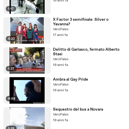
16 anni fa
1:17
X Factor 3 semifinale: Silver o
Yavanna?
VeroFalso
17 anni fa
5:22
Delitto di Garlasco, fermato Alberto
Stasi
VeroFalso
19 anni fa
1:37
Ambra al Gay Pride
VeroFalso
19 anni fa
6:58
Sequestro del bus a Novara
VeroFalso
19 anni fa
1:28