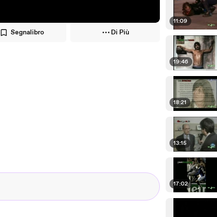
11:09
Segnalibro
Di Più
19:46
18:21
13:15
17:02