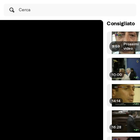
Cerca
Consigliato
Prossimi
9:59
|
video
10:00
14:14
16:28