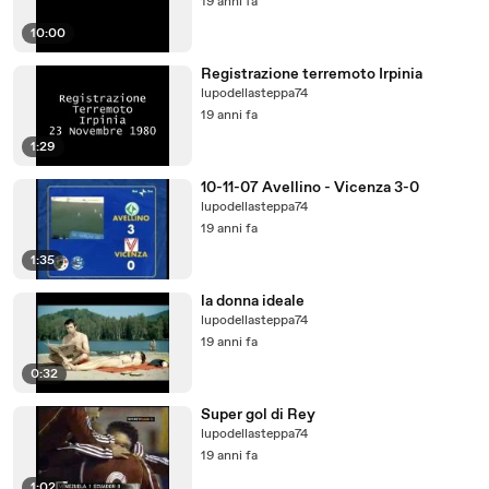
19 anni fa
10:00
Registrazione terremoto Irpinia
lupodellasteppa74
19 anni fa
1:29
10-11-07 Avellino - Vicenza 3-0
lupodellasteppa74
19 anni fa
1:35
la donna ideale
lupodellasteppa74
19 anni fa
0:32
Super gol di Rey
lupodellasteppa74
19 anni fa
1:02