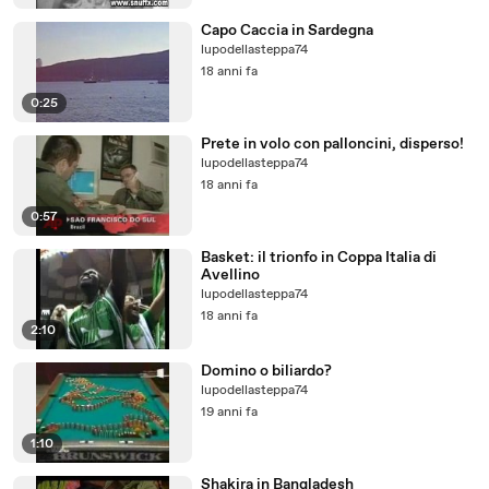
Capo Caccia in Sardegna
lupodellasteppa74
18 anni fa
0:25
Prete in volo con palloncini, disperso!
lupodellasteppa74
18 anni fa
0:57
Basket: il trionfo in Coppa Italia di
Avellino
lupodellasteppa74
18 anni fa
2:10
Domino o biliardo?
lupodellasteppa74
19 anni fa
1:10
Shakira in Bangladesh