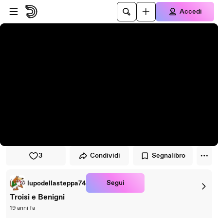
Vai al lettore
Passa al contenuto principale
Accedi
3
Condividi
Segnalibro
Segui
lupodellasteppa74
Troisi e Benigni
19 anni fa