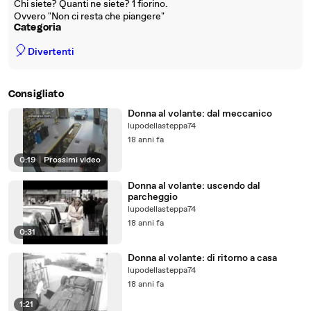
Chi siete? Quanti ne siete? 1 fiorino.
Ovvero "Non ci resta che piangere"
Categoria
🎈
Divertenti
Consigliato
Donna al volante: dal meccanico
lupodellasteppa74
18 anni fa
0:19
|
Prossimi video
Donna al volante: uscendo dal
parcheggio
lupodellasteppa74
18 anni fa
0:31
Donna al volante: di ritorno a casa
lupodellasteppa74
18 anni fa
1:21