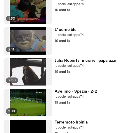
lupodellasteppa74
19 anni fa
1:50
L' uomo blu
lupodellasteppa74
19 anni fa
2:11
Julia Roberts rincorre i paparazzi
lupodellasteppa74
19 anni fa
2:30
Avellino - Spezia - 2-2
lupodellasteppa74
19 anni fa
1:38
Terremoto Irpinia
lupodellasteppa74