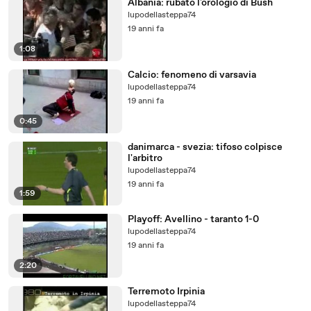
Albania: rubato l'orologio di Bush
lupodellasteppa74
19 anni fa
1:08
Calcio: fenomeno di varsavia
lupodellasteppa74
19 anni fa
0:45
danimarca - svezia: tifoso colpisce
l'arbitro
lupodellasteppa74
19 anni fa
1:59
Playoff: Avellino - taranto 1-0
lupodellasteppa74
19 anni fa
2:20
Terremoto Irpinia
lupodellasteppa74