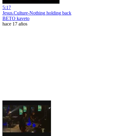
5:17
Jesus.Culture-Nothing holding back
BETO kaveto
hace 17 años