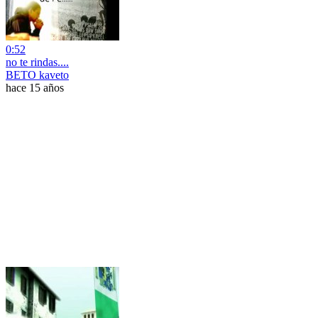
0:52
no te rindas....
BETO kaveto
hace 15 años