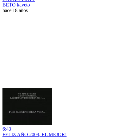
BETO kaveto
hace 18 años
6:43
FELIZ AÑO 2009, EL MEJOR!