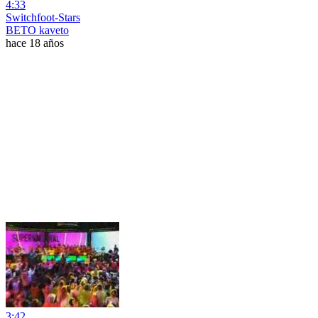
4:33
Switchfoot-Stars
BETO kaveto
hace 18 años
3:42