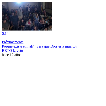
6:14
|
Próximamente
Porque existe el mal?...Sera que Dios esta muerto?
BETO kaveto
hace 12 años