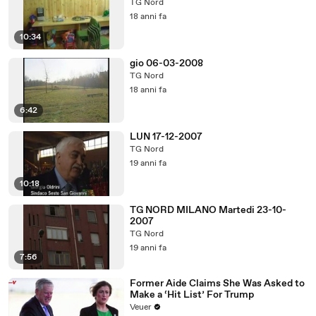
TG Nord
18 anni fa
10:34
gio 06-03-2008
TG Nord
18 anni fa
6:42
LUN 17-12-2007
TG Nord
19 anni fa
10:18
TG NORD MILANO Martedi 23-10-
2007
TG Nord
19 anni fa
7:56
Former Aide Claims She Was Asked to
Make a ‘Hit List’ For Trump
Veuer