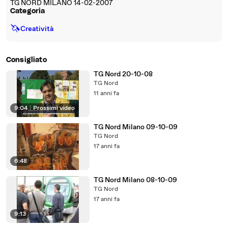
TG NORD MILANO 14-02-2007
Categoria
🦄
Creatività
Consigliato
TG Nord 20-10-08
TG Nord
11 anni fa
9:04
|
Prossimi video
TG Nord Milano 09-10-09
TG Nord
17 anni fa
6:48
TG Nord Milano 08-10-09
TG Nord
17 anni fa
9:13