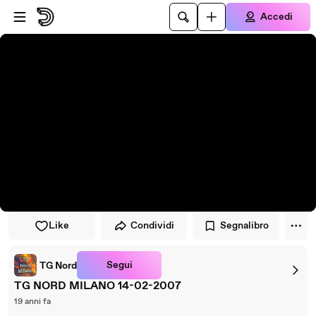
Vai al lettore
Passa al contenuto principale
Accedi
Like
Condividi
Segnalibro
Segui
TG Nord
TG NORD MILANO 14-02-2007
19 anni fa