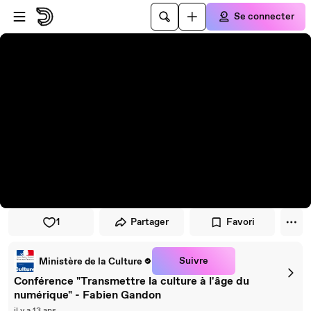
Passer au player
Passer au contenu principal
Se connecter
1
Partager
Favori
Suivre
Ministère de la Culture
Conférence "Transmettre la culture à l'âge du
numérique" - Fabien Gandon