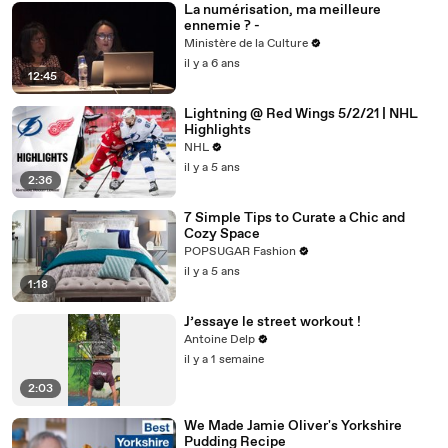
La numérisation, ma meilleure
ennemie ? -
Ministère de la Culture
il y a 6 ans
12:45
Lightning @ Red Wings 5/2/21 | NHL
Highlights
NHL
il y a 5 ans
2:36
7 Simple Tips to Curate a Chic and
Cozy Space
POPSUGAR Fashion
il y a 5 ans
1:18
J’essaye le street workout !
Antoine Delp
il y a 1 semaine
2:03
We Made Jamie Oliver's Yorkshire
Pudding Recipe