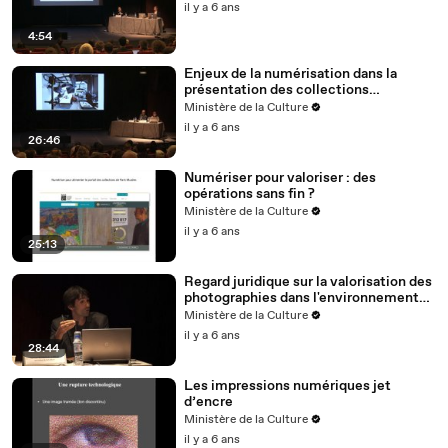
il y a 6 ans
4:54
Enjeux de la numérisation dans la
présentation des collections
photographiques
Ministère de la Culture
il y a 6 ans
26:46
Numériser pour valoriser : des
opérations sans fin ?
Ministère de la Culture
il y a 6 ans
25:13
Regard juridique sur la valorisation des
photographies dans l'environnement
numérique
Ministère de la Culture
il y a 6 ans
28:44
Les impressions numériques jet
d’encre
Ministère de la Culture
il y a 6 ans