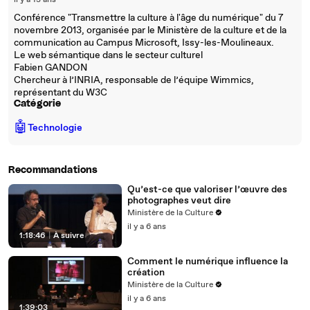
il y a 13 ans
Conférence "Transmettre la culture à l'âge du numérique" du 7
novembre 2013, organisée par le Ministère de la culture et de la
communication au Campus Microsoft, Issy-les-Moulineaux.
Le web sémantique dans le secteur culturel
Fabien GANDON
Chercheur à l’INRIA, responsable de l’équipe Wimmics,
représentant du W3C
Catégorie
🤖
Technologie
Recommandations
Qu’est-ce que valoriser l’œuvre des
photographes veut dire
Ministère de la Culture
il y a 6 ans
1:18:46
|
À suivre
Comment le numérique influence la
création
Ministère de la Culture
il y a 6 ans
1:39:03