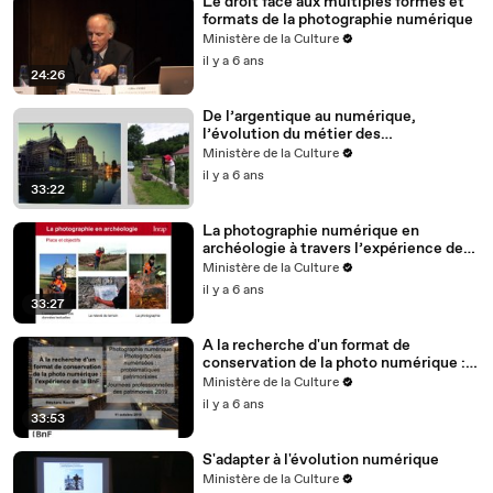
Le droit face aux multiples formes et
formats de la photographie numérique
Ministère de la Culture
il y a 6 ans
24:26
De l’argentique au numérique,
l’évolution du métier des
photographes du service Patrimoines
Ministère de la Culture
et Inventaire de la région-Ile-de-
il y a 6 ans
France
33:22
La photographie numérique en
archéologie à travers l’expérience de
l’INRAP.
Ministère de la Culture
il y a 6 ans
33:27
A la recherche d'un format de
conservation de la photo numérique :
l'expérience de la BNF
Ministère de la Culture
il y a 6 ans
33:53
S'adapter à l'évolution numérique
Ministère de la Culture