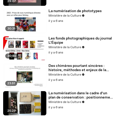
29:07
La numérisation de phototypes
Ministère de la Culture
il y a 6 ans
30:31
Les fonds photographiques du journal
L’Équipe
Ministère de la Culture
il y a 6 ans
30:40
Des chimères pourtant sincères :
histoire, méthodes et enjeux de la
numérisation à la Médiathèque de
Ministère de la Culture
l'architecture et du patrimoine.
il y a 6 ans
23:51
La numérisation dans le cadre d’un
plan de conservation : positionnement
et questionnement du restaurateur.
Ministère de la Culture
il y a 6 ans
25:29