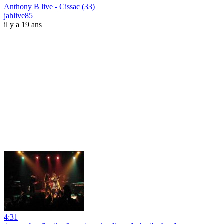
Anthony B live - Cissac (33)
jahlive85
il y a 19 ans
4:31