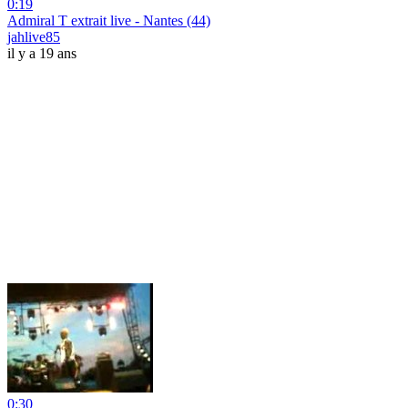
0:19
Admiral T extrait live - Nantes (44)
jahlive85
il y a 19 ans
0:30