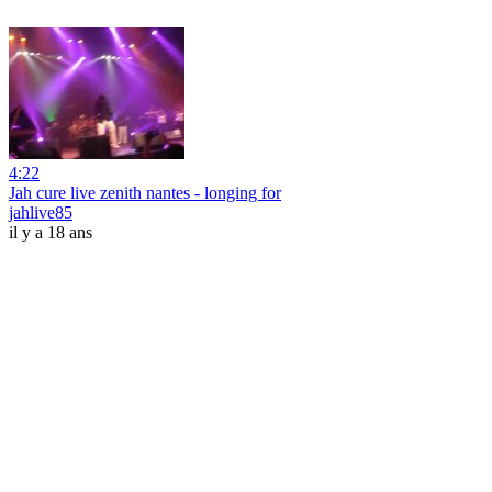
4:22
Jah cure live zenith nantes - longing for
jahlive85
il y a 18 ans