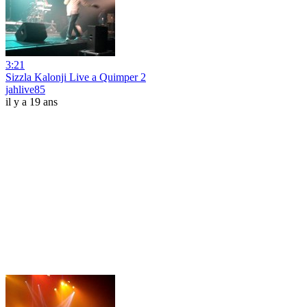
3:21
Sizzla Kalonji Live a Quimper 2
jahlive85
il y a 19 ans