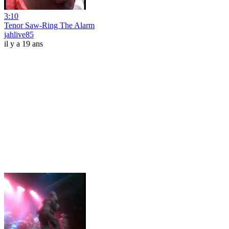
3:10
Tenor Saw-Ring The Alarm
jahlive85
il y a 19 ans