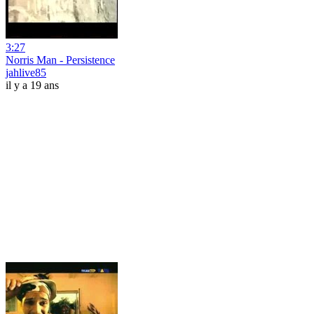
3:27
Norris Man - Persistence
jahlive85
il y a 19 ans