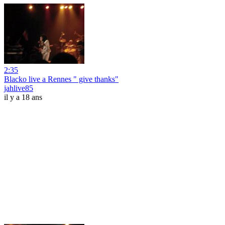
2:35
Blacko live a Rennes " give thanks"
jahlive85
il y a 18 ans