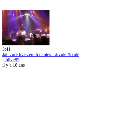
3:41
Jah cure live zenith nantes - divide & rule
jahlive85
il y a 18 ans