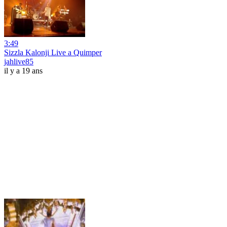
3:49
Sizzla Kalonji Live a Quimper
jahlive85
il y a 19 ans