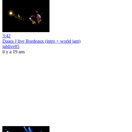
3:42
Daara J live Bordeaux (intro + world jam)
jahlive85
il y a 19 ans