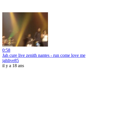
0:58
Jah cure live zenith nantes - run come love me
jahlive85
il y a 18 ans