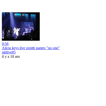
0:56
Alicia keys live zenith nantes "no one"
jahlive85
il y a 18 ans