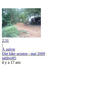
2:31
|
À suivre
Dirt bike session - mai 2009
jahlive85
il y a 17 ans