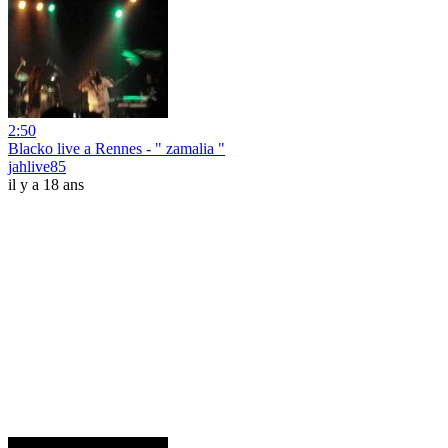
2:50
Blacko live a Rennes - " zamalia "
jahlive85
il y a 18 ans