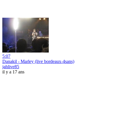
5:07
Danakil - Marley (live bordeaux-4sans)
jahlive85
il y a 17 ans