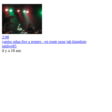
2:08
yaniss odua live a rennes - en route pour jah kingdom
jahlive85
il y a 18 ans