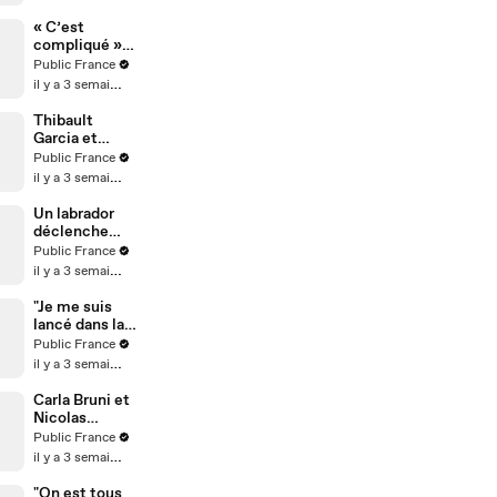
peu fier
« C’est
compliqué » :
Fidji et Anas
Public France
réagissent aux
il y a 3 semaines
rumeurs de
rupture
Thibault
Garcia et
Jessica
Public France
Thivenin : un
il y a 3 semaines
nouveau
chapitre
Un labrador
s'ouvre
déclenche
accidentelle
Public France
ment un
il y a 3 semaines
incendie
"Je me suis
lancé dans la
sculpture
Public France
après un burn-
il y a 3 semaines
out" : Au
micro de
Carla Bruni et
Karim
Nicolas
Sebbouh,
Sarkozy
Public France
Richard
complices
il y a 3 semaines
Orlinski dit
comme au
tout au Public
premier jour
"On est tous