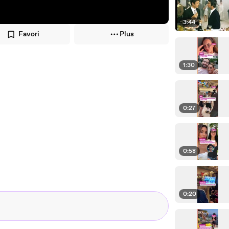
3:44
Favori
Plus
1:30
0:27
0:58
0:20