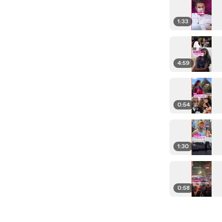
1:33
4:59
0:54
1:30
0:58