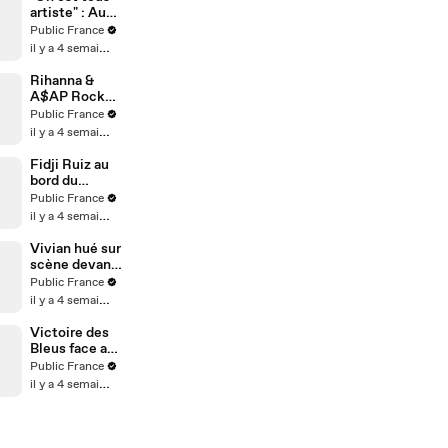
artiste" : Au
micro de
Public France
Karim
il y a 4 semaines
Sebbouh,
Richard
Rihanna &
Orlinski dit
A$AP Rocky :
tout au Public
Aïssa
Public France
Moments
il y a 4 semaines
analyse leur
relation…
Fidji Ruiz au
Couple
bord du
toxique ?
divorce ?
Public France
Rihanna
L’influenceus
il y a 4 semaines
serait-elle
e fait de
malheureuse
nouvelles
Vivian hué sur
?
confidences
scène devant
4000
Public France
personnes,
il y a 4 semaines
l’influenceur
réagit
Victoire des
Bleus face au
Maroc (2-0) :
Public France
la France se
il y a 4 semaines
qualifie pour
les demi-
finales