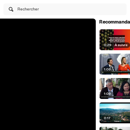
Rechercher
Recommanda
0:29
|
À suivre
1:05
1:09
0:17