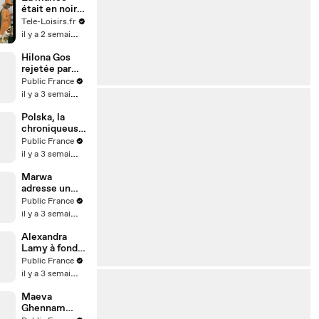
était en noir
(bande-
Tele-Loisirs.fr
annonce)
il y a 2 semaines
Hilona Gos
rejetée par
son ex,
Public France
l’influenceuse
il y a 3 semaines
dit tout !
Polska, la
chroniqueuse
de TBT9,
Public France
semble avoir
il y a 3 semaines
accepté une
demande en
Marwa
mariage de
adresse un
son ami
nouveau tacle
Public France
créateur de
à Rym ? Leur
il y a 3 semaines
contenu Anis
ex Vincent
Queijo s’en
Alexandra
mêle !
Lamy à fond
durant le
Public France
match des
il y a 3 semaines
bleus !
Maeva
Ghennam