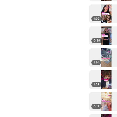
1:26
0:39
1:14
1:39
0:12