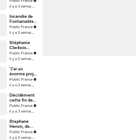
arrêtée par la
Public France
police en
il y a 3 semaines
Italie,
l’influenceuse
Incendie de
raconte sa
Fontainebleau
mésaventure
: Une scène
Public France
insolite aux
il y a 3 semaines
portes de
Paris !
Stéphanie
Clerbois
dévoile les
Public France
coulisses de
il y a 3 semaines
son
accouchemen
"J'ai un
t
énorme projet
avec Will
Public France
Smith" : Au
il y a 3 semaines
micro de
Karim
Décidément
Sebbouh,
cette fin de
Richard
Coupe du
Public France
Orlinski dit
Monde est
il y a 3 semaines
tout au Public
horrible...
Stephane
Henon, de
Plus belle la
Public France
vie, n'est pas
il y a 3 semaines