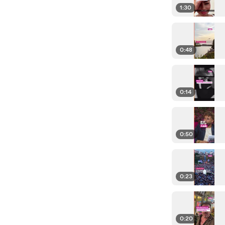
1:30
0:48
0:14
0:50
0:23
0:20