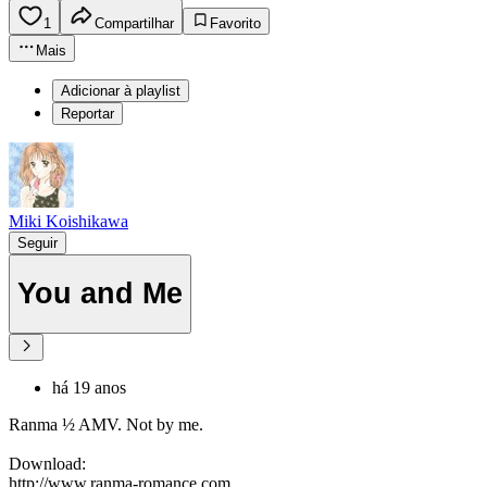
1
Compartilhar
Favorito
Mais
Adicionar à playlist
Reportar
Miki Koishikawa
Seguir
You and Me
há 19 anos
Ranma ½ AMV. Not by me.
Download:
http://www.ranma-romance.com