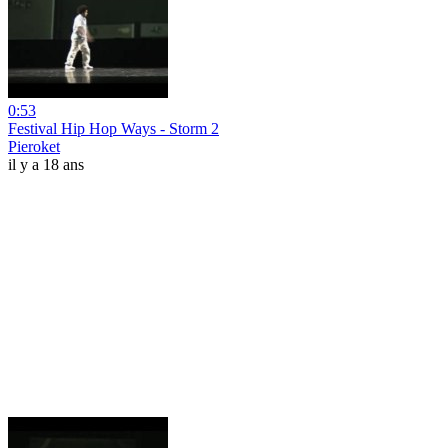
0:53
Festival Hip Hop Ways - Storm 2
Pieroket
il y a 18 ans