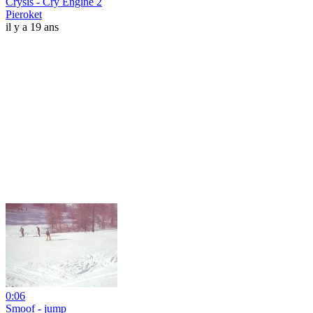
Crysis - Cry Engine 2
Pieroket
il y a 19 ans
0:06
Smoof - jump