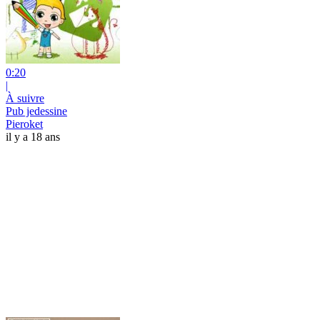
0:20
|
À suivre
Pub jedessine
Pieroket
il y a 18 ans