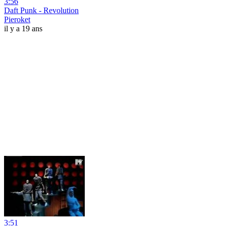
3:56
Daft Punk - Revolution
Pieroket
il y a 19 ans
3:51