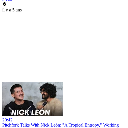
il y a 5 ans
20:42
Pitchfork Talks With Nick León: "A Tropical Entropy," Working