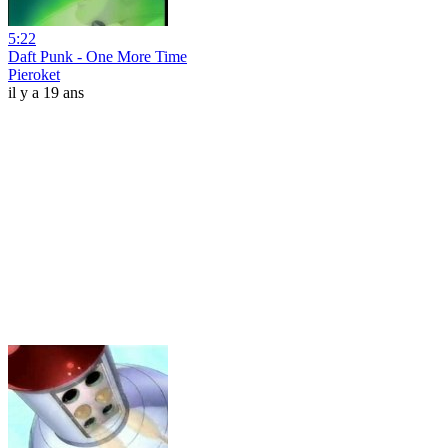
5:22
Daft Punk - One More Time
Pieroket
il y a 19 ans