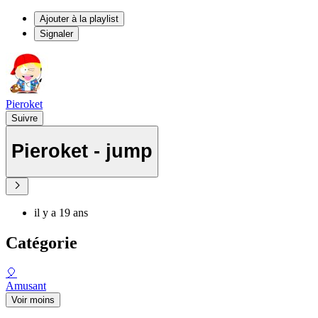
Ajouter à la playlist
Signaler
Pieroket
Suivre
Pieroket - jump
il y a 19 ans
Catégorie
🎈
Amusant
Voir moins