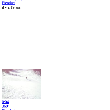
Pieroket
il y a 19 ans
0:04
360°