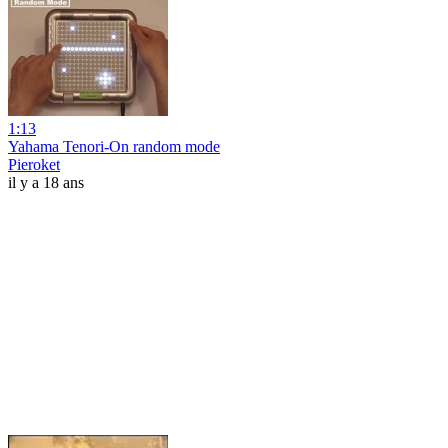
1:13
Yahama Tenori-On random mode
Pieroket
il y a 18 ans