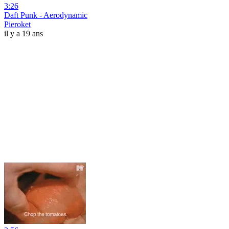
3:26
Daft Punk - Aerodynamic
Pieroket
il y a 19 ans