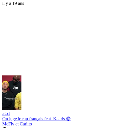
il y a 19 ans
3:51
On juge le rap français feat. Kaaris 😎
McFly et Carlito