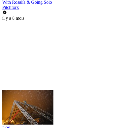
With Rosalía & Going Solo
Pitchfork
il y a 8 mois